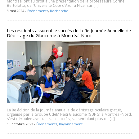
Montréal ont eu droit à une présentation de la professeure Corine
Bertolotto, de l’Université Côte d’Azur à Nice, sur […]
8 mai 2024 -
Événements
,
Recherche
Les résidents assurent le succès de la 9e Journée Annuelle de
Dépistage du Glaucome à Montréal-Nord
La 9e édition de la Journée annuelle de dépistage oculaire gratuit,
organisé par le Groupe UdeM Haïti Glaucome (GUHG) à Montréal-Nord,
s’est déroulée avec un franc succès, rassemblant plus de […]
10 octobre 2023 -
Événements
,
Rayonnement