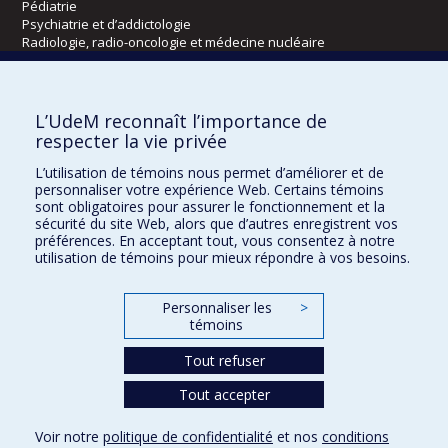
Pédiatrie
Psychiatrie et d’addictologie
Radiologie, radio-oncologie et médecine nucléaire
Écoles
L’UdeM reconnaît l’importance de
Kinésiologie et des sciences de l’activité physique
respecter la vie privée
Orthophonie et audiologie
L’utilisation de témoins nous permet d’améliorer et de
Réadaptation
personnaliser votre expérience Web. Certains témoins
sont obligatoires pour assurer le fonctionnement et la
Directions
sécurité du site Web, alors que d’autres enregistrent vos
préférences. En acceptant tout, vous consentez à notre
DPC
utilisation de témoins pour mieux répondre à vos besoins.
CPASS
Éthique clinique
Personnaliser les
>
témoins
Tout refuser
Tout accepter
Voir notre
politique de confidentialité
et nos
conditions