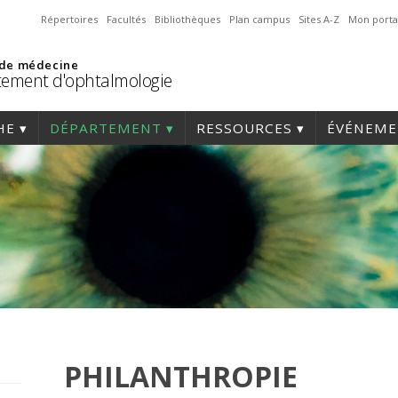
Répertoires
Facultés
Bibliothèques
Plan campus
Sites A-Z
Mon porta
 de médecine
ement d'ophtalmologie
HE
DÉPARTEMENT
RESSOURCES
ÉVÉNEME
PHILANTHROPIE