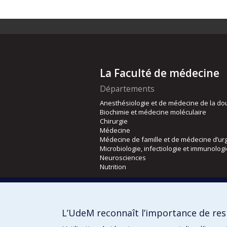
La Faculté de médecine
Départements
Anesthésiologie et de médecine de la do
Biochimie et médecine moléculaire
Chirurgie
Médecine
Médecine de famille et de médecine d’ur
Microbiologie, infectiologie et immunolog
Neurosciences
Nutrition
Écoles
Kinésiologie et des sciences de l’activité
L’UdeM reconnaît l’importance de resp
Orthophonie et audiologie
Réadaptation