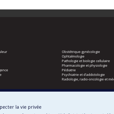
uleur
Obstétrique-gynécologie
Ophtalmologie
Pathologie et biologie cellulaire
Pharmacologie et physiologie
gence
Pédiatrie
ie
Psychiatrie et d’addictologie
Radiologie, radio-oncologie et mé
Directions
 physique
DPC
ecter la vie privée
CPASS
Éthique clinique