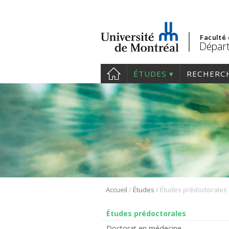
Faculté
Départ
ÉTUDES
RECHERC
/
/
Accueil
Études
Études prédoctorales
Études prédoctorales
Doctorat en médecine