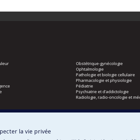
uleur
Obstétrique-gynécologie
Ophtalmologie
Pathologie et biologie cellulaire
Pharmacologie et physiologie
gence
Pédiatrie
ie
Psychiatrie et d’addictologie
Radiologie, radio-oncologie et mé
Directions
 physique
DPC
ecter la vie privée
CPASS
Éthique clinique