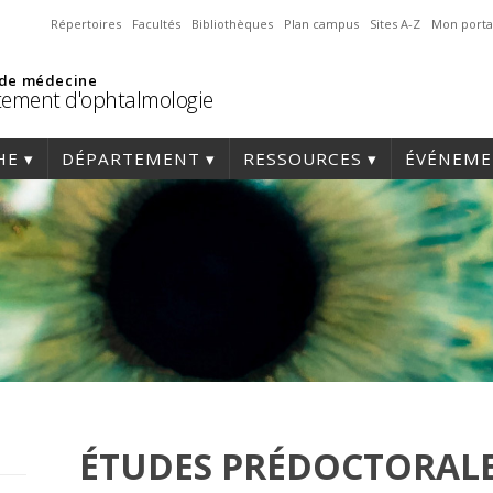
Répertoires
Facultés
Bibliothèques
Plan campus
Sites A-Z
Mon porta
 de médecine
ement d'ophtalmologie
HE
DÉPARTEMENT
RESSOURCES
ÉVÉNEME
ÉTUDES PRÉDOCTORAL