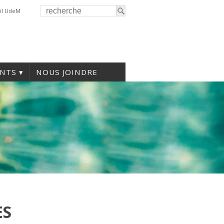
il UdeM
NTS
NOUS JOINDRE
ES