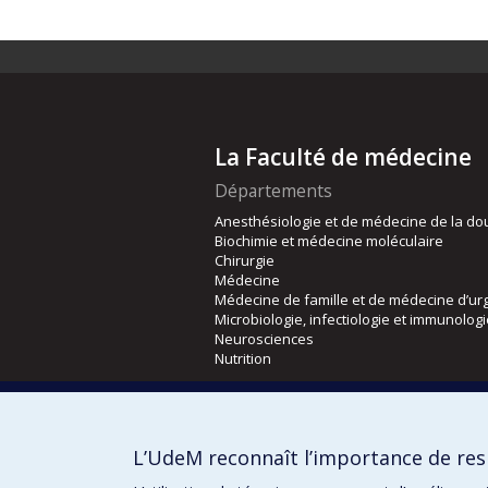
La Faculté de médecine
Départements
Anesthésiologie et de médecine de la do
Biochimie et médecine moléculaire
Chirurgie
Médecine
Médecine de famille et de médecine d’ur
Microbiologie, infectiologie et immunolog
Neurosciences
Nutrition
Écoles
Kinésiologie et des sciences de l’activité
L’UdeM reconnaît l’importance de resp
Orthophonie et audiologie
Réadaptation