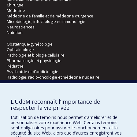
Chirurgie
Médecine
Médecine de famille et de médecine d’urgence
Microbiologie, infectiologie et immunologie
Neurosciences
Nutrition
Obstétrique-gynécologie
Ophtalmologie
Pathologie et biologie cellulaire
Pharmacologie et physiologie
Pédiatrie
Psychiatrie et d’addictologie
Radiologie, radio-oncologie et médecine nucléaire
Écoles
L’UdeM reconnaît l’importance de
Kinésiologie et des sciences de l’activité physique
respecter la vie privée
Orthophonie et audiologie
L’utilisation de témoins nous permet d’améliorer et de
Réadaptation
personnaliser votre expérience Web. Certains témoins
sont obligatoires pour assurer le fonctionnement et la
Directions
sécurité du site Web, alors que d’autres enregistrent vos