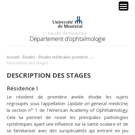
Faculté de médecine
Département d'ophtalmologie
/
/
/
Accueil
Études
Études médicales postdoctorales ‒ Résidence
Description des stages
DESCRIPTION DES STAGES
Résidence I
Le résident de première année étudie les sujets
regroupés sous l’appellation
Update on general medicine
,
o
la section n
1 de l’American Academy of Ophthalmology.
Cela lui permet de revoir les principales pathologies
systémiques ayant une influence sur la santé oculaire et de
se familiariser avec des surspécialités qui entrent en jeu