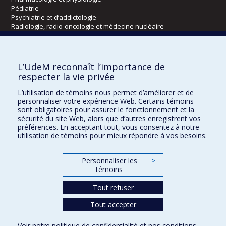
Pédiatrie
Psychiatrie et d’addictologie
Radiologie, radio-oncologie et médecine nucléaire
Écoles
L’UdeM reconnaît l’importance de
Kinésiologie et des sciences de l’activité physique
respecter la vie privée
Orthophonie et audiologie
L’utilisation de témoins nous permet d’améliorer et de
Réadaptation
personnaliser votre expérience Web. Certains témoins
sont obligatoires pour assurer le fonctionnement et la
Directions
sécurité du site Web, alors que d’autres enregistrent vos
préférences. En acceptant tout, vous consentez à notre
DPC
utilisation de témoins pour mieux répondre à vos besoins.
CPASS
Éthique clinique
Personnaliser les
>
témoins
Tout refuser
Tout accepter
Voir notre
politique de confidentialité
et nos
conditions