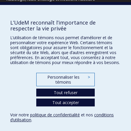
Écoles
L’UdeM reconnaît l’importance de
Kinésiologie et des sciences de l’activité physique
respecter la vie privée
Orthophonie et audiologie
L’utilisation de témoins nous permet d’améliorer et de
Réadaptation
personnaliser votre expérience Web. Certains témoins
sont obligatoires pour assurer le fonctionnement et la
Directions
sécurité du site Web, alors que d’autres enregistrent vos
préférences. En acceptant tout, vous consentez à notre
DPC
utilisation de témoins pour mieux répondre à vos besoins.
CPASS
Éthique clinique
Personnaliser les
>
témoins
Tout refuser
Tout accepter
Voir notre
politique de confidentialité
et nos
conditions
d’utilisation
.
Confidentialité
Conditions d’utilisation
Paramètres des témoins