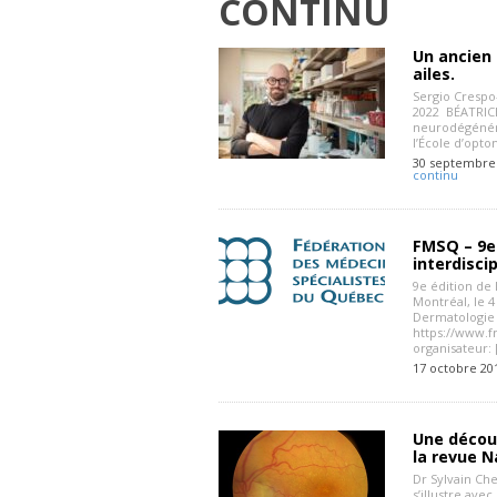
CONTINU
Un ancien 
ailes.
Sergio Crespo-
2022 BÉATRICE
neurodégénére
l’École d’opto
30 septembre
continu
FMSQ – 9e 
interdiscip
9e édition de 
Montréal, le 
Dermatologie
https://www.
organisateur: 
17 octobre 20
Une découv
la revue N
Dr Sylvain Ch
s’illustre ave