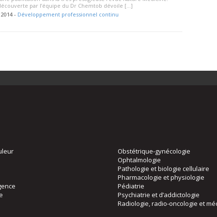
 découverte par l’équipe du Dr Chemtob dévoile […]
 2014 -
Développement professionnel continu
uleur
Obstétrique-gynécologie
Ophtalmologie
Pathologie et biologie cellulaire
Pharmacologie et physiologie
gence
Pédiatrie
ie
Psychiatrie et d’addictologie
Radiologie, radio-oncologie et mé