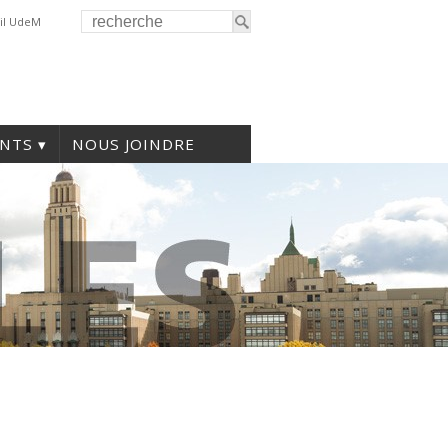
il UdeM
NTS
NOUS JOINDRE