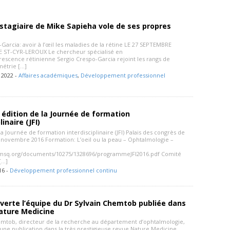
stagiaire de Mike Sapieha vole de ses propres
Garcia: avoir à l’œil les maladies de la rétine LE 27 SEPTEMBRE
 ST-CYR-LEROUX Le chercheur spécialisé en
scence rétinienne Sergio Crespo-Garcia rejoint les rangs de
métrie […]
 2022 -
Affaires académiques
,
Développement professionnel
édition de la Journée de formation
linaire (JFI)
la Journée de formation interdisciplinaire (JFI) Palais des congrès de
4 novembre 2016 Formation: L’oeil ou la peau – Ophtalmologie –
fmsq.org/documents/10275/1328696/programmeJFI2016.pdf Comité
[…]
16 -
Développement professionnel continu
erte l’équipe du Dr Sylvain Chemtob publiée dans
ature Medicine
emtob, directeur de la recherche au département d’ophtalmologie,
c une publication dans la très prestigieuse revue Nature Medicine.