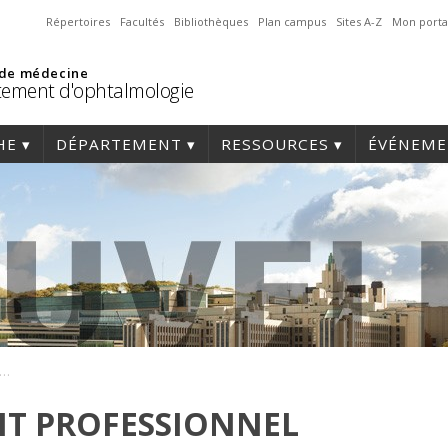
Répertoires
Facultés
Bibliothèques
Plan campus
Sites A-Z
Mon porta
 de médecine
ement d'ophtalmologie
HE
DÉPARTEMENT
RESSOURCES
ÉVÉNEME
eloppement professionnel continu
T PROFESSIONNEL