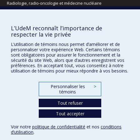
Radiologie, radio-oncologie et médecine nucléaire
Écoles
L’UdeM reconnaît l’importance de
Kinésiologie et des sciences de l’activité physique
respecter la vie privée
Orthophonie et audiologie
L’utilisation de témoins nous permet d’améliorer et de
Réadaptation
personnaliser votre expérience Web. Certains témoins
sont obligatoires pour assurer le fonctionnement et la
Directions
sécurité du site Web, alors que d’autres enregistrent vos
préférences. En acceptant tout, vous consentez à notre
DPC
utilisation de témoins pour mieux répondre à vos besoins.
CPASS
Éthique clinique
Personnaliser les
>
témoins
Tout refuser
Tout accepter
Voir notre
politique de confidentialité
et nos
conditions
d’utilisation
.