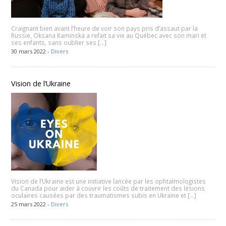
Craignant bien avant l’heure de voir son pays pris d’assaut par la
Russie, Oksana Kaminska a refait sa vie au Québec avec son mari et
ses enfants, sans oublier ses […]
30 mars 2022 -
Divers
Vision de l’Ukraine
Vision de l’Ukraine est une initiative lancée par les ophtalmologistes
du Canada pour aider à couvrir les coûts de traitement des lésions
oculaires causées par des traumatismes subis en Ukraine et […]
25 mars 2022 -
Divers