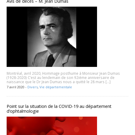
Avis de décès – M. Jean Dumas
Montréal, avril 2020, Hommage posthume à Monsieur Jean Dumas
(1928-2020) C’est au lendemain de son 92ième anniversaire de
naissance que le Dr Jean Dumas nous a quitté le 28 mars […]
7 avril 2020 -
Divers
,
Vie départementale
Point sur la situation de la COVID-19 au département
d’ophtalmologie