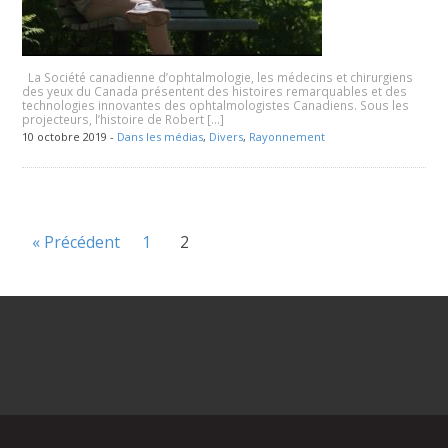
La Société canadienne d’ophtalmologie, les médecins et chirurgiens
des yeux du Canada présentent des histoires remarquables et des
technologies innovantes des ophtalmologistes Canadiens. Sous les
projecteurs, l’histoire de Robert […]
10 octobre 2019 -
Dans les médias
,
Divers
,
Rayonnement
« Précédent
1
2