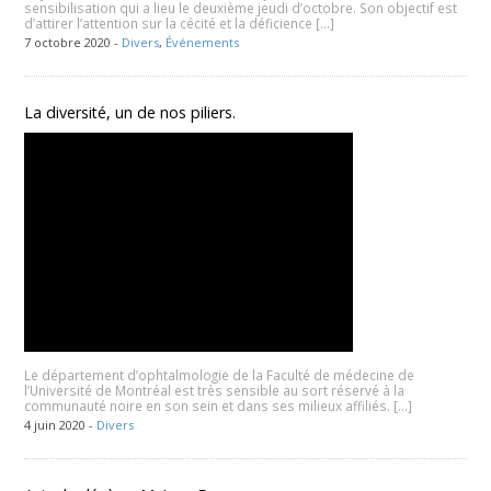
sensibilisation qui a lieu le deuxième jeudi d’octobre. Son objectif est
d’attirer l’attention sur la cécité et la déficience […]
7 octobre 2020 -
Divers
,
Événements
La diversité, un de nos piliers.
Le département d’ophtalmologie de la Faculté de médecine de
l’Université de Montréal est très sensible au sort réservé à la
communauté noire en son sein et dans ses milieux affiliés. […]
4 juin 2020 -
Divers