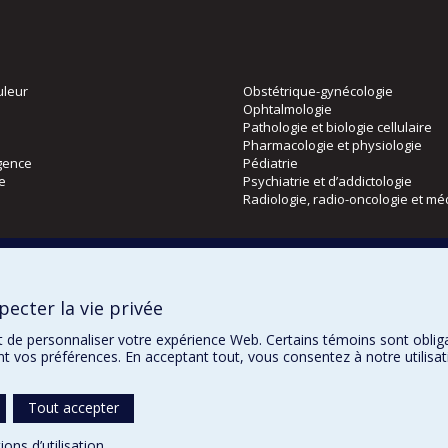
uleur
Obstétrique-gynécologie
Ophtalmologie
Pathologie et biologie cellulaire
Pharmacologie et physiologie
gence
Pédiatrie
ie
Psychiatrie et d’addictologie
Radiologie, radio-oncologie et mé
Directions
 physique
DPC
ecter la vie privée
CPASS
Éthique clinique
t de personnaliser votre expérience Web. Certains témoins sont oblig
ent vos préférences. En acceptant tout, vous consentez à notre utili
Tout accepter
Confidentialité
Co
ions d’utilisation
.