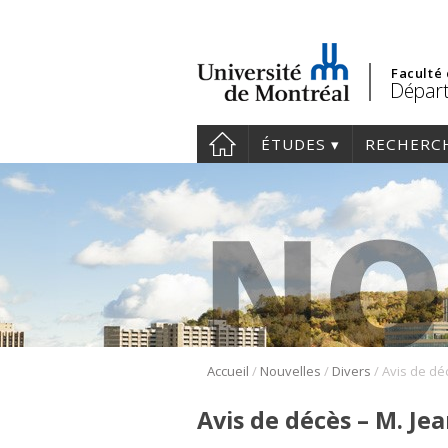
Faculté
Départ
ÉTUDES
RECHERC
/
/
/
Accueil
Nouvelles
Divers
Avis de dé
Avis de décès – M. J