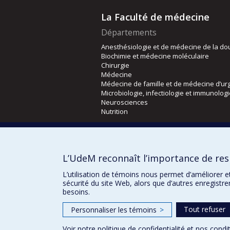
La Faculté de médecine
Départements
Anesthésiologie et de médecine de la do
Biochimie et médecine moléculaire
Chirurgie
Médecine
Médecine de famille et de médecine d’ur
Microbiologie, infectiologie et immunolog
Neurosciences
Nutrition
Écoles
Kinésiologie et des sciences de l’activité
L’UdeM reconnaît l’importance de resp
Orthophonie et audiologie
Réadaptation
L’utilisation de témoins nous permet d’améliorer e
sécurité du site Web, alors que d’autres enregistr
besoins.
Tout refuser
Personnaliser les témoins
>
Voir notre
politique de confidentialité
et nos
condit