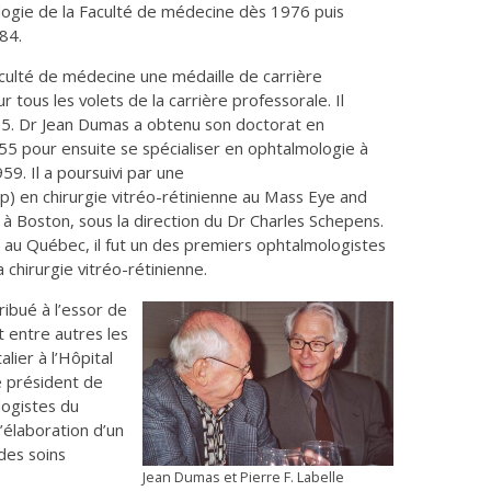
ogie de la Faculté de médecine dès 1976 puis
984.
culté de médecine une médaille de carrière
 tous les volets de la carrière professorale. Il
05. Dr Jean Dumas a obtenu son doctorat en
55 pour ensuite se spécialiser en ophtalmologie à
9. Il a poursuivi par une
p) en chirurgie vitréo-rétinienne au Mass Eye and
 à Boston, sous la direction du Dr Charles Schepens.
e au Québec, il fut un des premiers ophtalmologistes
 chirurgie vitréo-rétinienne.
ibué à l’essor de
 entre autres les
lier à l’Hôpital
 président de
logistes du
l’élaboration d’un
des soins
Jean Dumas et Pierre F. Labelle