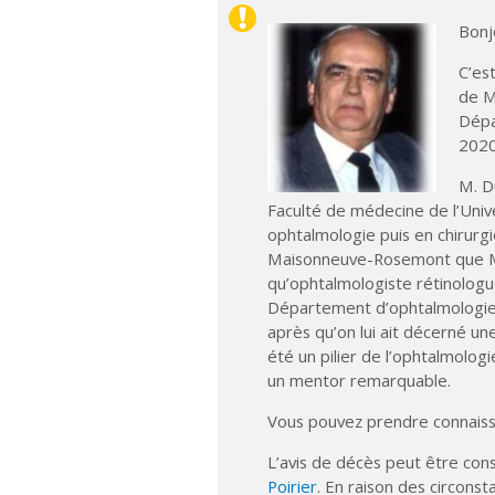
Bonj
C’es
de M
Dépa
2020
M. D
Faculté de médecine de l’Univer
ophtalmologie puis en chirurgie
Maisonneuve-Rosemont que M. 
qu’ophtalmologiste rétinologue.
Département d’ophtalmologie l
après qu’on lui ait décerné un
été un pilier de l’ophtalmolo
un mentor remarquable.
Vous pouvez prendre connai
L’avis de décès peut être cons
Poirier
. En raison des circons