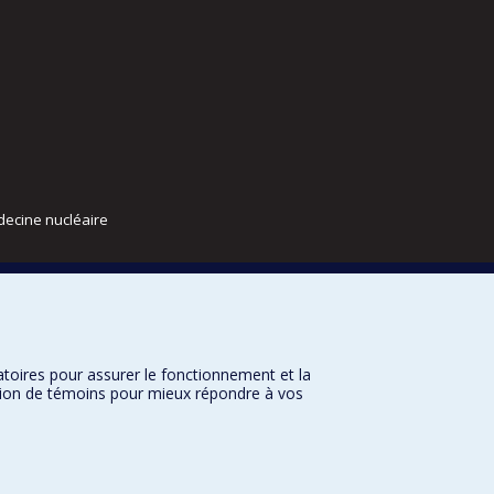
decine nucléaire
atoires pour assurer le fonctionnement et la
sation de témoins pour mieux répondre à vos
nditions d’utilisation
Paramètres des témoins