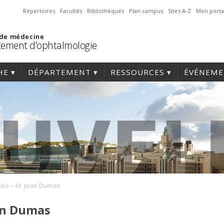
Répertoires
Facultés
Bibliothèques
Plan campus
Sites A-Z
Mon porta
 de médecine
ement d'ophtalmologie
HE
DÉPARTEMENT
RESSOURCES
ÉVÉNEME
cès – M. Jean Dumas
ean Dumas