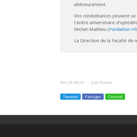
ultérieurement.
Vos condoléances peuvent se t
Centre universitaire d’ophtal
Michel-Mathieu (
Fondation H
La Direction de la Faculté de
Avis de décès
Jean Dumas
Tweeter
Partager
Courriel