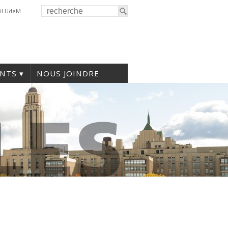
il UdeM
NTS
NOUS JOINDRE