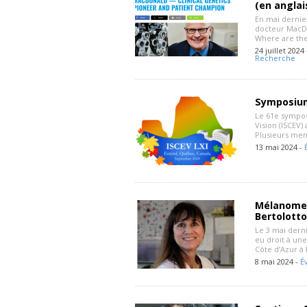
(en anglai
En mai dernier
docteur MacDon
Where are the
24 juillet 2024
Recherche
Symposium
Le 61e symposi
Vision (ISCEV)
Plusieurs mem
13 mai 2024 -
Mélanome 
Bertolotto
Le 3 mai derni
eu droit à une
Côte d’Azur à 
8 mai 2024 -
É