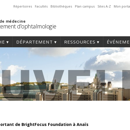
Répertoires
Facultés
Bibliothèques
Plan campus
Sites A-Z
Mon porta
 de médecine
ement d'ophtalmologie
HE
DÉPARTEMENT
RESSOURCES
ÉVÉNEME
portant de BrightFocus Foundation à Anaïs