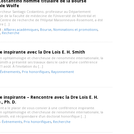
Costantino nommé titulaire de la Bourse
ale Wolfe
rcheur Santiago Costantino, professeur au Département
ie de la Faculté de médecine de l’Université de Montréal et
Centre de recherche de l’Hôpital Maisonneuve-Rosemont, a été
re […]
3 -
Affaires académiques
,
Bourse
,
Nominations et promotions
,
,
Recherche
 inspirante avec la Dre Lois E. H. Smith
n ophtalmologie et chercheuse de renommée internationale, la
. Smith a présenté ses travaux dans le cadre d’une conférence
21 août. À l’invitation du […]
Événements
,
Prix honorifiques
,
Rayonnement
 inspirante – Rencontre avec la Dre Lois E. H.
, Ph. D.
t a le plaisir de vous convier à une conférence inspirante.
n ophtalmologie et chercheuse de renommée internationale, la
 Smith, est récipiendaire d’un doctorat honorifique […]
 -
Événements
,
Prix honorifiques
,
Recherche