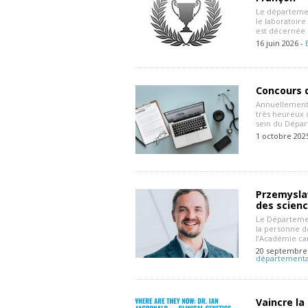
Le départemen
le laboratoir
est décernée 
16 juin 2026 -
Concours d
Annuellement 
très heureux d
sein du Dépar
1 octobre 202
Przemysla
des scienc
Le Départemen
la personne d
l’Académie ca
20 septembre
départementa
Vaincre la