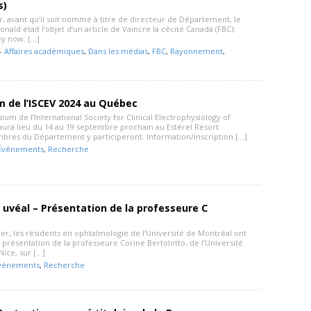
s)
, avant qu’il soit nommé à titre de directeur de Département, le
ald était l’objet d’un article de Vaincre la cécité Canada (FBC):
y now: […]
 -
Affaires académiques
,
Dans les médias
,
FBC
,
Rayonnement
,
 de l’ISCEV 2024 au Québec
um de l’International Society for Clinical Electrophysiology of
 aura lieu du 14 au 19 septembre prochain au Estérel Resort.
bres du Département y participeront. Information/inscription […]
Événements
,
Recherche
uvéal – Présentation de la professeure C
er, les résidents en ophtalmologie de l’Université de Montréal ont
 présentation de la professeure Corine Bertolotto, de l’Université
Nice, sur […]
vénements
,
Recherche