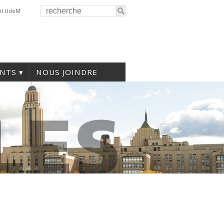
il UdeM
NTS
NOUS JOINDRE