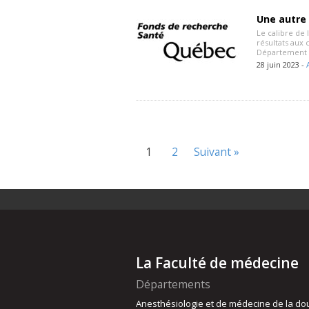
Une autre 
Le calibre de
résultats aux
Département 
28 juin 2023 -
1
2
Suivant »
La Faculté de médecine
Départements
Anesthésiologie et de médecine de la do