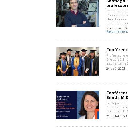
Santiago 
professor
L’éminent che
d’ophtalmolog
chercheur au 
nommé titulai
5 octobre 202
Rayonnement
Conférence
Professeure e
Dre Lois E. H
inspirante, le 
24 août 2023 -
Conférence
Smith, M.D.
Le Départemen
Professeure e
Dre Lois E. H.
20 juillet 2023