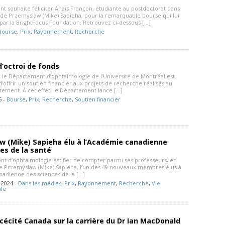
t souhaite féliciter Anaïs Françon, étudiante au postdoctorat dans
e de Przemyslaw (Mike) Sapieha, pour la remarquable bourse qui lui
par la BrightFocus Foundation. Retrouvez ci-dessous […]
Bourse
,
Prix
,
Rayonnement
,
Recherche
’octroi de fonds
le Département d’ophtalmologie de l’Université de Montréal est
’offrir un soutien financier aux projets de recherche réalisés au
tement. À cet effet, le Département lance […]
5 -
Bourse
,
Prix
,
Recherche
,
Soutien financier
w (Mike) Sapieha élu à l’Académie canadienne
es de la santé
t d’ophtalmologie est fier de compter parmi ses professeurs, en
e Przemyslaw (Mike) Sapieha, l’un des 49 nouveaux membres élus à
nadienne des sciences de la […]
 2024 -
Dans les médias
,
Prix
,
Rayonnement
,
Recherche
,
Vie
le
 cécité Canada sur la carrière du Dr Ian MacDonald