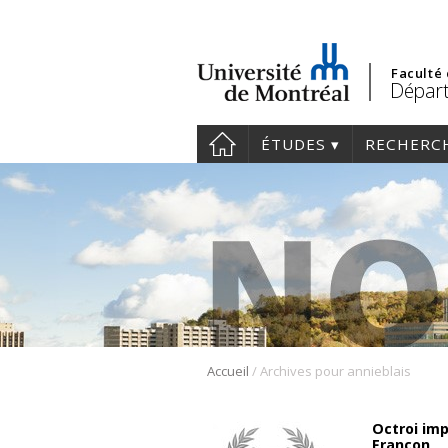
Faculté
Départ
ÉTUDES
RECHERC
/
Accueil
Archives pour annieblais
Octroi im
Françon