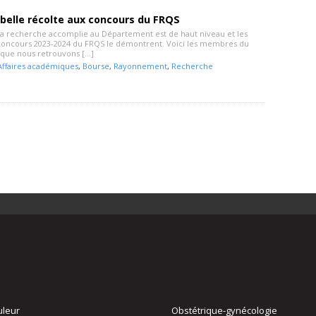
belle récolte aux concours du FRQS
 la recherche accomplie au Département est de haut niveau et les
 concours 2023-2024 du FRQS le démontrent. Voici les membres du
que nous retrouvons […]
Affaires académiques
,
Bourse
,
Rayonnement
,
Recherche
uleur
Obstétrique-gynécologie