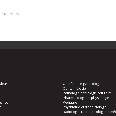
emNouvelles
uleur
Obstétrique-gynécologie
Ophtalmologie
Pathologie et biologie cellulaire
Pharmacologie et physiologie
gence
Pédiatrie
ie
Psychiatrie et d’addictologie
Radiologie, radio-oncologie et mé