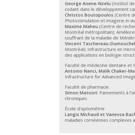
George Anene-Nzelu
(Institut d
codant dans le développement car
Christos Boutopoulos
(Centre d
Photostimulation et imagerie in vi
Maxime Maheu
(Centre de recher
Montréal métropolitain): Améliorer
souffrant de la maladie de Méniè
Vincent Taschereau-Dumouche
Montréal): Infrastructure en micr
des applications en biologie struc
Faculté de médecine dentaire et 
Antonio Nanci, Malik Chaker-Ma
Infrastructure for Advanced Imagi
Faculté de pharmacie
Simon Matoori
: Pansements à l’a
chroniques
École d’optométrie
Langis Michaud et Vanessa Bach
maladies cornéennes complexes as