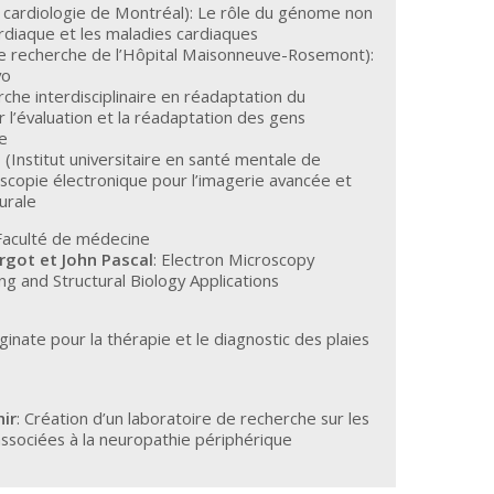
e cardiologie de Montréal): Le rôle du génome non
diaque et les maladies cardiaques
e recherche de l’Hôpital Maisonneuve-Rosemont):
vo
che interdisciplinaire en réadaptation du
 l’évaluation et la réadaptation des gens
re
l
(Institut universitaire en santé mentale de
oscopie électronique pour l’imagerie avancée et
turale
Faculté de médecine
rgot et John Pascal
: Electron Microscopy
ng and Structural Biology Applications
lginate pour la thérapie et le diagnostic des plaies
ir
: Création d’un laboratoire de recherche sur les
sociées à la neuropathie périphérique