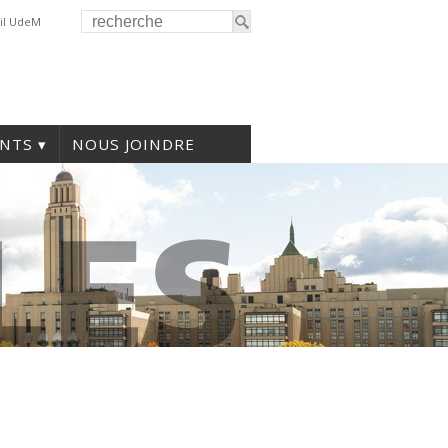
il UdeM
NTS
NOUS JOINDRE