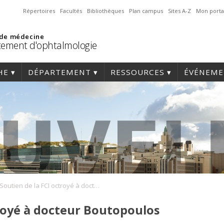
Répertoires
Facultés
Bibliothèques
Plan campus
Sites A-Z
Mon porta
 de médecine
ement d'ophtalmologie
HE
DÉPARTEMENT
RESSOURCES
ÉVÉNEME
Soutien de la FCI octroyé à docteur Boutopoulos
troyé à docteur Boutopoulos