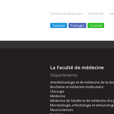
Christos Boutopoulos
Recherche
Ud
Tweeter
Partager
Courriel
La Faculté de médecine
Départements
Anesthésiologie et de médecine de la do
Biochimie et médecine moléculaire
Chirurgie
Médecine
Médecine de famille et de médecine d’ur
Microbiologie, infectiologie et immunolog
Neurosciences