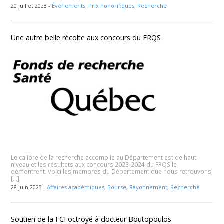
20 juillet 2023 -
Événements
,
Prix honorifiques
,
Recherche
Une autre belle récolte aux concours du FRQS
Le calibre de la recherche accomplie au Département est de haut
niveau et les résultats aux concours 2023-2024 du FRQS le
démontrent. Voici les membres du Département que nous retrouvons
[…]
28 juin 2023 -
Affaires académiques
,
Bourse
,
Rayonnement
,
Recherche
Soutien de la FCI octroyé à docteur Boutopoulos