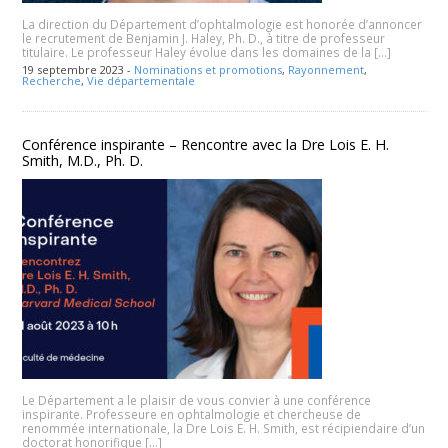
La direction du Département d’ophtalmologie est honorée d’annoncer
le recrutement de Benjamin J. Haley, Ph. D., à titre de professeur
titulaire. Le professeur Haley évolue dans les domaines de la […]
19 septembre 2023 -
Nominations et promotions
,
Rayonnement
,
Recherche
,
Vie départementale
Conférence inspirante – Rencontre avec la Dre Lois E. H.
Smith, M.D., Ph. D.
Le Département a le plaisir de vous convier à une conférence
inspirante. Professeure en ophtalmologie et chercheuse de
renommée internationale, la Dre Lois E. H. Smith, est récipiendaire d’un
doctorat honorifique […]