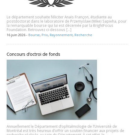
Le département souhaite féliciter Anaïs Françon, étudiante au
postdoctorat dans le laboratoire de Przemyslaw (Mike) Sapieha, pour
la remarquable bourse qui lui est décernée par la BrightFocus
Foundation. Retrouvez ci-dessous […]
16 juin 2026 -
Bourse
,
Prix
,
Rayonnement
,
Recherche
Concours d’octroi de fonds
Annuellement le Département d’ophtalmologie de l’Université de
Montréal est très heureux d’offrir un soutien financier aux projets de
recherche réalisés au sein du Département. À cet effet, le