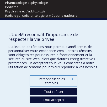
Pharmacologie et physiologie
Pédiatrie
Psychiatrie et d’addictologie
Radiologie, radio-oncologie et médecine nucléaire
Écoles
L’UdeM reconnaît l’importance de
Kinésiologie et des sciences de l’activité physique
respecter la vie privée
Orthophonie et audiologie
L’utilisation de témoins nous permet d’améliorer et de
Réadaptation
personnaliser votre expérience Web. Certains témoins
sont obligatoires pour assurer le fonctionnement et la
Directions
sécurité du site Web, alors que d’autres enregistrent vos
préférences. En acceptant tout, vous consentez à notre
DPC
utilisation de témoins pour mieux répondre à vos besoins.
CPASS
Éthique clinique
Personnaliser les
>
témoins
Tout refuser
Tout accepter