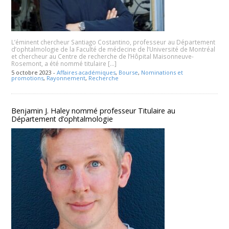
L’éminent chercheur Santiago Costantino, professeur au Département
d’ophtalmologie de la Faculté de médecine de l’Université de Montréal
et chercheur au Centre de recherche de l’Hôpital Maisonneuve-
Rosemont, a été nommé titulaire […]
5 octobre 2023 -
Affaires académiques
,
Bourse
,
Nominations et
promotions
,
Rayonnement
,
Recherche
Benjamin J. Haley nommé professeur Titulaire au
Département d’ophtalmologie