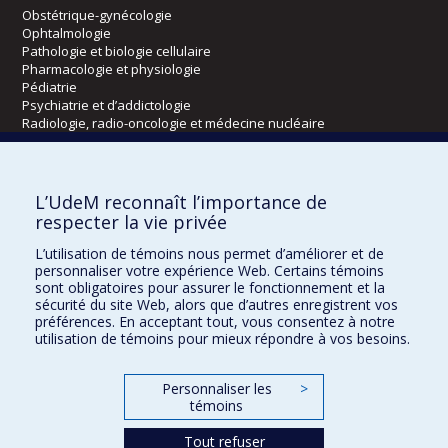
Obstétrique-gynécologie
Ophtalmologie
Pathologie et biologie cellulaire
Pharmacologie et physiologie
Pédiatrie
Psychiatrie et d’addictologie
Radiologie, radio-oncologie et médecine nucléaire
Écoles
L’UdeM reconnaît l’importance de
Kinésiologie et des sciences de l’activité physique
respecter la vie privée
Orthophonie et audiologie
L’utilisation de témoins nous permet d’améliorer et de
Réadaptation
personnaliser votre expérience Web. Certains témoins
sont obligatoires pour assurer le fonctionnement et la
Directions
sécurité du site Web, alors que d’autres enregistrent vos
préférences. En acceptant tout, vous consentez à notre
DPC
utilisation de témoins pour mieux répondre à vos besoins.
CPASS
Éthique clinique
Personnaliser les
>
témoins
Tout refuser