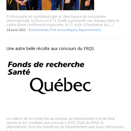
Professeure en ophtalmologie et chercheuse de renommée
internationale, la Dre Lois E. H. Smith a présenté ses travaux dans le
cadre d’une conférence inspirante, le 21 août. À l’invitation du […]
24 août 2023 -
Événements
,
Prix honorifiques
,
Rayonnement
Une autre belle récolte aux concours du FRQS
Le calibre de la recherche accomplie au Département est de haut
niveau et les résultats aux concours 2023-2024 du FRQS le
démontrent. Voici les membres du Département que nous retrouvons
[…]