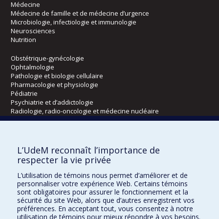
Médecine
Médecine de famille et de médecine d’urgence
Microbiologie, infectiologie et immunologie
Neurosciences
Nutrition
Obstétrique-gynécologie
Ophtalmologie
Pathologie et biologie cellulaire
Pharmacologie et physiologie
Pédiatrie
Psychiatrie et d’addictologie
Radiologie, radio-oncologie et médecine nucléaire
Écoles
L’UdeM reconnaît l’importance de
Kinésiologie et des sciences de l’activité physique
respecter la vie privée
Orthophonie et audiologie
L’utilisation de témoins nous permet d’améliorer et de
Réadaptation
personnaliser votre expérience Web. Certains témoins
sont obligatoires pour assurer le fonctionnement et la
Directions
sécurité du site Web, alors que d’autres enregistrent vos
préférences. En acceptant tout, vous consentez à notre
DPC
utilisation de témoins pour mieux répondre à vos besoins.