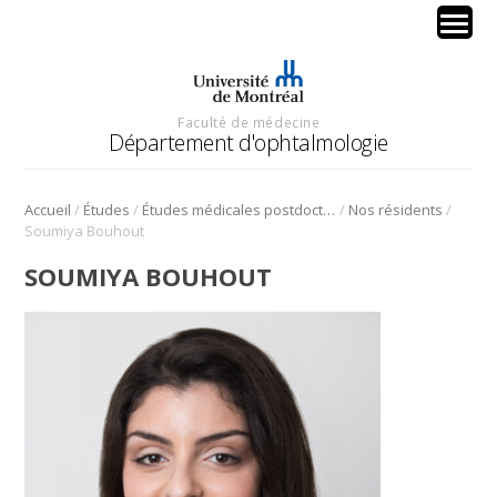
Faculté de médecine
Département d'ophtalmologie
/
/
/
/
Accueil
Études
Études médicales postdoctorales ‒ Résidence
Nos résidents
Soumiya Bouhout
SOUMIYA BOUHOUT