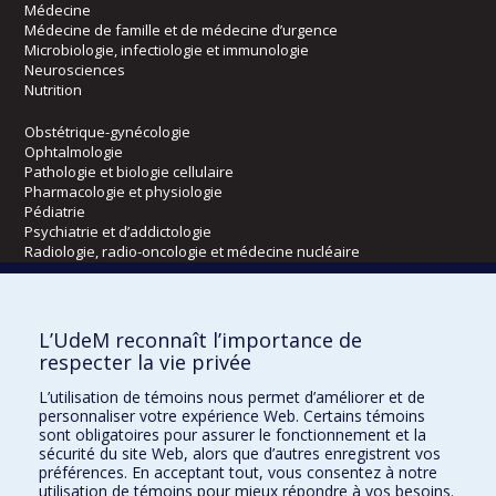
Médecine
Médecine de famille et de médecine d’urgence
Microbiologie, infectiologie et immunologie
Neurosciences
Nutrition
Obstétrique-gynécologie
Ophtalmologie
Pathologie et biologie cellulaire
Pharmacologie et physiologie
Pédiatrie
Psychiatrie et d’addictologie
Radiologie, radio-oncologie et médecine nucléaire
Écoles
L’UdeM reconnaît l’importance de
Kinésiologie et des sciences de l’activité physique
respecter la vie privée
Orthophonie et audiologie
L’utilisation de témoins nous permet d’améliorer et de
Réadaptation
personnaliser votre expérience Web. Certains témoins
sont obligatoires pour assurer le fonctionnement et la
Directions
sécurité du site Web, alors que d’autres enregistrent vos
préférences. En acceptant tout, vous consentez à notre
DPC
utilisation de témoins pour mieux répondre à vos besoins.