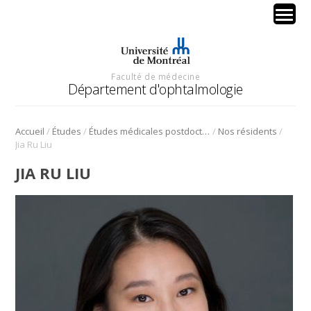
Faculté de médecine
Département d'ophtalmologie
/
/
/
/
Accueil
Études
Études médicales postdoctorales ‒ Résidence
Nos résidents
Jia Ru Liu
JIA RU LIU