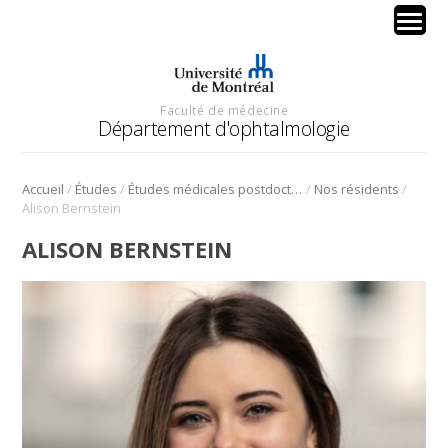
Faculté de médecine
Département d'ophtalmologie
/
/
/
/
Accueil
Études
Études médicales postdoctorales ‒ Résidence
Nos résidents
Alison Bernstein
ALISON BERNSTEIN