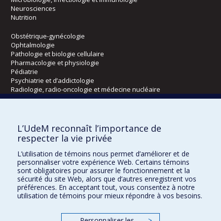
Neurosciences
Nutrition
Obstétrique-gynécologie
Ophtalmologie
Pathologie et biologie cellulaire
Pharmacologie et physiologie
Pédiatrie
Psychiatrie et d’addictologie
Radiologie, radio-oncologie et médecine nucléaire
Écoles
L’UdeM reconnaît l’importance de
Kinésiologie et des sciences de l’activité physique
respecter la vie privée
Orthophonie et audiologie
L’utilisation de témoins nous permet d’améliorer et de
Réadaptation
personnaliser votre expérience Web. Certains témoins
sont obligatoires pour assurer le fonctionnement et la
Directions
sécurité du site Web, alors que d’autres enregistrent vos
préférences. En acceptant tout, vous consentez à notre
DPC
utilisation de témoins pour mieux répondre à vos besoins.
CPASS
Éthique clinique
Personnaliser les
>