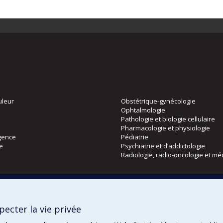
uleur
Obstétrique-gynécologie
Ophtalmologie
Pathologie et biologie cellulaire
Pharmacologie et physiologie
gence
Pédiatrie
ie
Psychiatrie et d’addictologie
Radiologie, radio-oncologie et mé
Directions
 physique
DPC
ecter la vie privée
CPASS
Éthique clinique