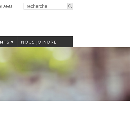
il UdeM
NTS
NOUS JOINDRE