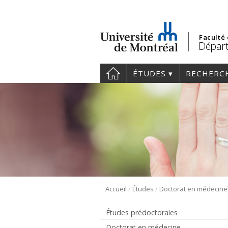
Faculté
Départ
ÉTUDES
RECHERC
/
/
Accueil
Études
Doctorat en médecine
Études prédoctorales
Doctorat en médecine