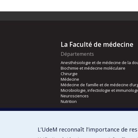
La Faculté de médecine
Départements
Anesthésiologie et de médecine de la do
Biochimie et médecine moléculaire
Chirurgie
Médecine
Médecine de famille et de médecine d’ur
Microbiologie, infectiologie et immunolog
Neurosciences
Nutrition
Écoles
Kinésiologie et des sciences de l’activité
L’UdeM reconnaît l’importance de resp
Orthophonie et audiologie
Réadaptation