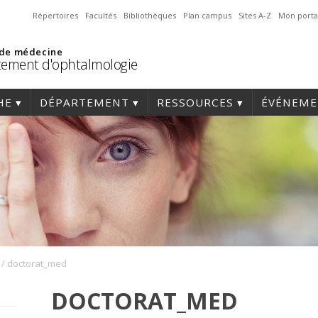
Répertoires
Facultés
Bibliothèques
Plan campus
Sites A-Z
Mon porta
 de médecine
ement d'ophtalmologie
HE
DÉPARTEMENT
RESSOURCES
ÉVÉNEME
/
doctorat_med
DOCTORAT_MED