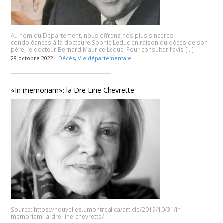
Au nom du Département, nous offrons nos plus sincères
condoléances à la docteure Sophie Leduc en raison du décès de son
père, le docteur Bernard Maurice Leduc. Pour consulter l’avis […]
28 octobre 2022 -
Décès
,
Vie départementale
«In memoriam»: la Dre Line Chevrette
Source: https://nouvelles.umontreal.ca/article/2019/10/31/in-
memoriam-la-dre-line-chevrette/