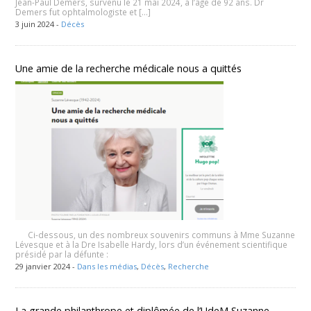
Jean-Paul Demers, survenu le 21 mai 2024, à l’âge de 92 ans. Dr
Demers fut ophtalmologiste et […]
3 juin 2024 -
Décès
Une amie de la recherche médicale nous a quittés
Ci-dessous, un des nombreux souvenirs communs à Mme Suzanne
Lévesque et à la Dre Isabelle Hardy, lors d’un événement scientifique
présidé par la défunte :
29 janvier 2024 -
Dans les médias
,
Décès
,
Recherche
La grande philanthrope et diplômée de l’UdeM Suzanne