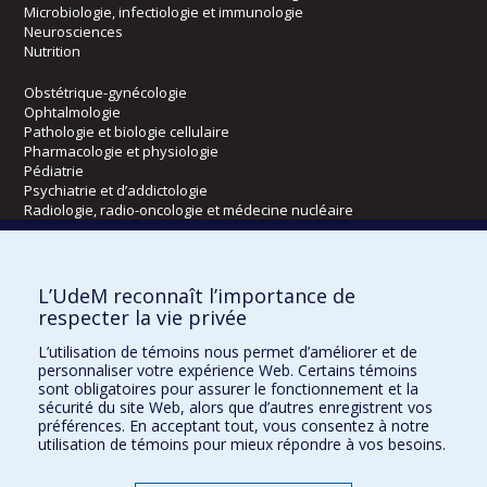
Microbiologie, infectiologie et immunologie
Neurosciences
Nutrition
Obstétrique-gynécologie
Ophtalmologie
Pathologie et biologie cellulaire
Pharmacologie et physiologie
Pédiatrie
Psychiatrie et d’addictologie
Radiologie, radio-oncologie et médecine nucléaire
Écoles
L’UdeM reconnaît l’importance de
Kinésiologie et des sciences de l’activité physique
respecter la vie privée
Orthophonie et audiologie
L’utilisation de témoins nous permet d’améliorer et de
Réadaptation
personnaliser votre expérience Web. Certains témoins
sont obligatoires pour assurer le fonctionnement et la
Directions
sécurité du site Web, alors que d’autres enregistrent vos
préférences. En acceptant tout, vous consentez à notre
DPC
utilisation de témoins pour mieux répondre à vos besoins.
CPASS
Éthique clinique