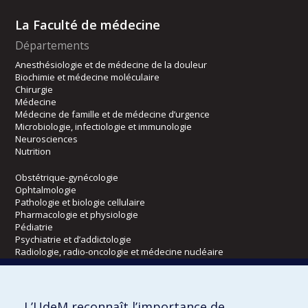
La Faculté de médecine
Départements
Anesthésiologie et de médecine de la douleur
Biochimie et médecine moléculaire
Chirurgie
Médecine
Médecine de famille et de médecine d’urgence
Microbiologie, infectiologie et immunologie
Neurosciences
Nutrition
Obstétrique-gynécologie
Ophtalmologie
Pathologie et biologie cellulaire
Pharmacologie et physiologie
Pédiatrie
Psychiatrie et d’addictologie
Radiologie, radio-oncologie et médecine nucléaire
Écoles
L’UdeM reconnaît l’importance de