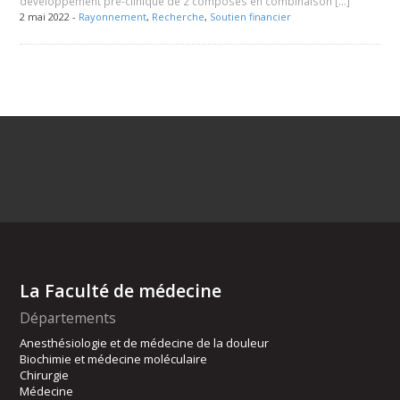
développement pré-clinique de 2 composés en combinaison […]
2 mai 2022 -
Rayonnement
,
Recherche
,
Soutien financier
La Faculté de médecine
Départements
Anesthésiologie et de médecine de la douleur
Biochimie et médecine moléculaire
Chirurgie
Médecine