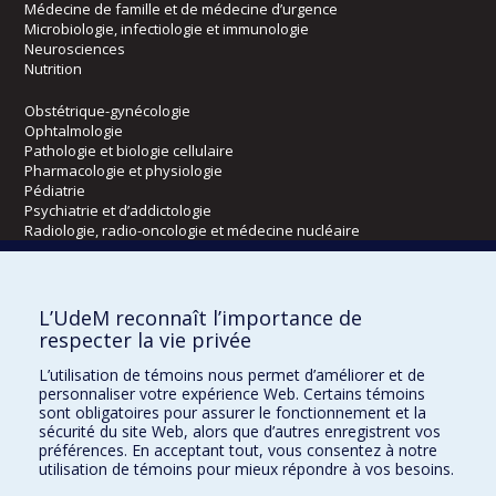
Médecine de famille et de médecine d’urgence
Microbiologie, infectiologie et immunologie
Neurosciences
Nutrition
Obstétrique-gynécologie
Ophtalmologie
Pathologie et biologie cellulaire
Pharmacologie et physiologie
Pédiatrie
Psychiatrie et d’addictologie
Radiologie, radio-oncologie et médecine nucléaire
Écoles
L’UdeM reconnaît l’importance de
Kinésiologie et des sciences de l’activité physique
respecter la vie privée
Orthophonie et audiologie
L’utilisation de témoins nous permet d’améliorer et de
Réadaptation
personnaliser votre expérience Web. Certains témoins
sont obligatoires pour assurer le fonctionnement et la
Directions
sécurité du site Web, alors que d’autres enregistrent vos
préférences. En acceptant tout, vous consentez à notre
DPC
utilisation de témoins pour mieux répondre à vos besoins.
CPASS