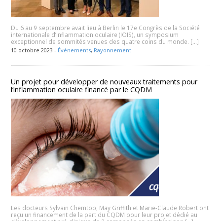
Du 6 au 9 septembre avait lieu à Berlin le 17e Congrès de la Société
internationale d’inflammation oculaire (IOIS), un symposium
exceptionnel de sommités venues des quatre coins du monde. […]
10 octobre 2023 -
Événements
,
Rayonnement
Un projet pour développer de nouveaux traitements pour
l’inflammation oculaire financé par le CQDM
Les docteurs Sylvain Chemtob, May Griffith et Marie-Claude Robert ont
reçu un financement de la part du CQDM pour leur projet dédié au