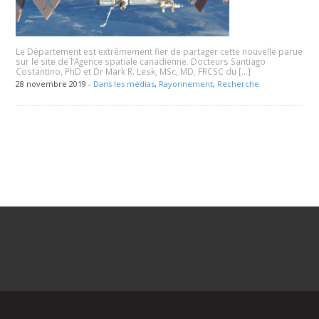
Le Département est extrêmement fier de partager cette nouvelle parue
sur le site de l’Agence spatiale canadienne. Docteurs Santiago
Costantino, PhD et Dr Mark R. Lesk, MSc, MD, FRCSC du […]
28 novembre 2019 -
Dans les médias
,
Rayonnement
,
Recherche