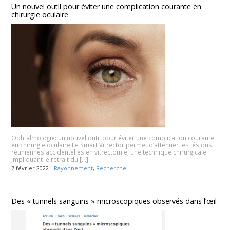
Un nouvel outil pour éviter une complication courante en
chirurgie oculaire
Ophtalmologie: un nouvel outil pour éviter une complication courante
en chirurgie oculaire Le Smart Vitrector permet d’atténuer les lésions
rétiniennes accidentelles en vitrectomie, une technique chirurgicale
impliquant le retrait du […]
7 février 2022 -
Rayonnement
,
Recherche
Des « tunnels sanguins » microscopiques observés dans l’œil