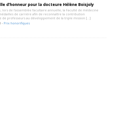
le d’honneur pour la docteure Hélène Boisjoly
 lors de l’assemblée facultaire annuelle, la Faculté de médecine
édailles de carrière afin de reconnaître la contribution
e de professeurs au développement de la triple mission […]
1 -
Prix honorifiques