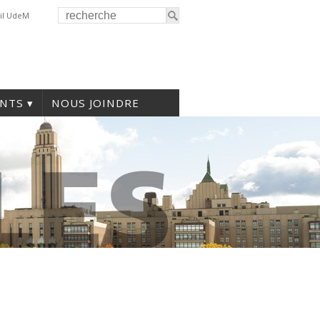
il UdeM
NTS
NOUS JOINDRE