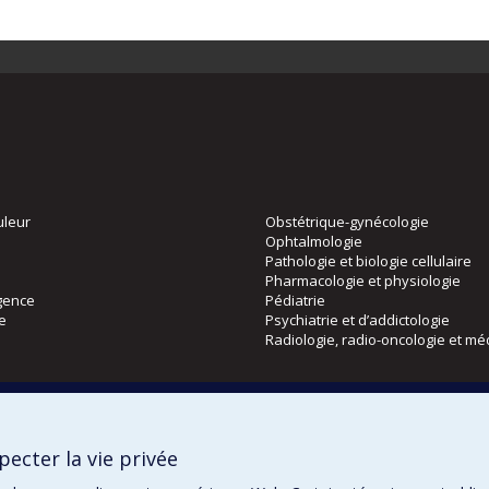
uleur
Obstétrique-gynécologie
Ophtalmologie
Pathologie et biologie cellulaire
Pharmacologie et physiologie
gence
Pédiatrie
ie
Psychiatrie et d’addictologie
Radiologie, radio-oncologie et mé
Directions
 physique
DPC
ecter la vie privée
CPASS
Éthique clinique