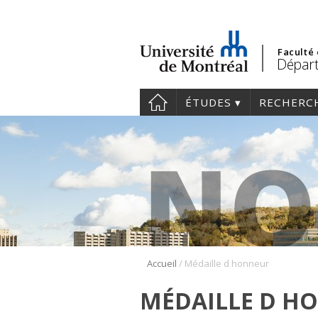
Faculté
Départ
ÉTUDES
RECHERC
/
Accueil
Médaille d honneur
MÉDAILLE D H