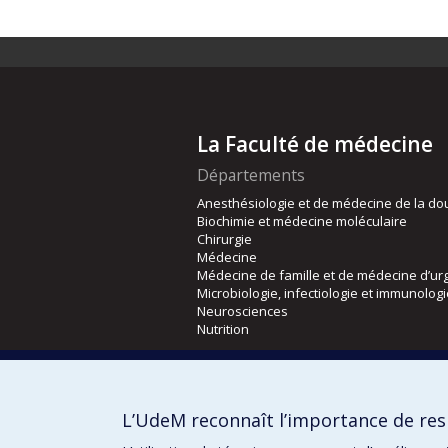
La Faculté de médecine
Départements
Anesthésiologie et de médecine de la do
Biochimie et médecine moléculaire
Chirurgie
Médecine
Médecine de famille et de médecine d’ur
Microbiologie, infectiologie et immunolog
Neurosciences
Nutrition
Écoles
Kinésiologie et des sciences de l’activité
L’UdeM reconnaît l’importance de resp
Orthophonie et audiologie
Réadaptation