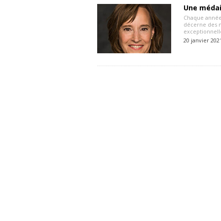
Une médail
Chaque année,
décerne des m
exceptionnell
20 janvier 202