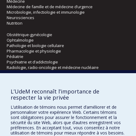
Médecine
Médecine de famille et de médecine d’urgence
Microbiologie, infectiologie et immunologie
Neurosciences
Nutrition
Obstétrique-gynécologie
Ophtalmologie
Pathologie et biologie cellulaire
Pharmacologie et physiologie
Pédiatrie
Psychiatrie et d’addictologie
Radiologie, radio-oncologie et médecine nucléaire
Écoles
L’UdeM reconnaît l’importance de
Kinésiologie et des sciences de l’activité physique
respecter la vie privée
Orthophonie et audiologie
L’utilisation de témoins nous permet d’améliorer et de
Réadaptation
personnaliser votre expérience Web. Certains témoins
sont obligatoires pour assurer le fonctionnement et la
Directions
sécurité du site Web, alors que d’autres enregistrent vos
préférences. En acceptant tout, vous consentez à notre
DPC
utilisation de témoins pour mieux répondre à vos besoins.
CPASS