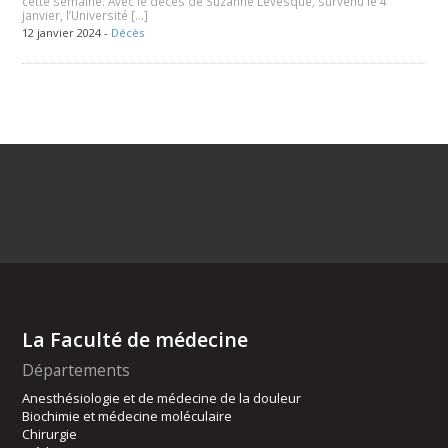
cette semaine. Avec le décès de Suzanne Lévesque, survenu le 4
janvier, l’Université […]
12 janvier 2024 -
Décès
La Faculté de médecine
Départements
Anesthésiologie et de médecine de la douleur
Biochimie et médecine moléculaire
Chirurgie