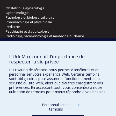
Obstétrique-gynécologie
Ophtalmologie
Pathologie et biologie cellulaire
Pharmacologie et physiologie
Pédiatrie
Psychiatrie et d’addictologie
Radiologie, radio-oncologie et médecine nucléaire
Écoles
L’UdeM reconnaît l’importance de
Kinésiologie et des sciences de l’activité physique
respecter la vie privée
Orthophonie et audiologie
L’utilisation de témoins nous permet d’améliorer et de
Réadaptation
personnaliser votre expérience Web. Certains témoins
sont obligatoires pour assurer le fonctionnement et la
Directions
sécurité du site Web, alors que d’autres enregistrent vos
préférences. En acceptant tout, vous consentez à notre
DPC
utilisation de témoins pour mieux répondre à vos besoins.
CPASS
Éthique clinique
Personnaliser les
>
témoins