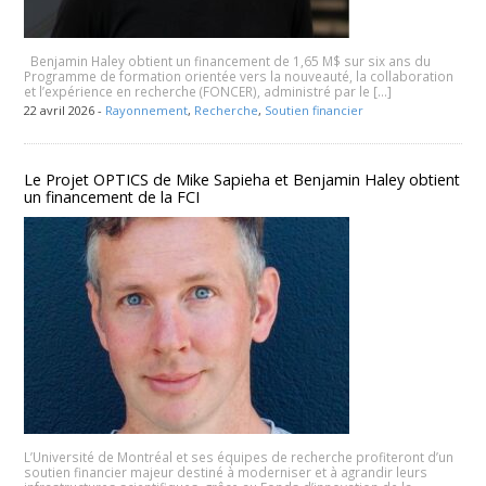
Benjamin Haley obtient un financement de 1,65 M$ sur six ans du
Programme de formation orientée vers la nouveauté, la collaboration
et l’expérience en recherche (FONCER), administré par le […]
22 avril 2026 -
Rayonnement
,
Recherche
,
Soutien financier
Le Projet OPTICS de Mike Sapieha et Benjamin Haley obtient
un financement de la FCI
L’Université de Montréal et ses équipes de recherche profiteront d’un
soutien financier majeur destiné à moderniser et à agrandir leurs