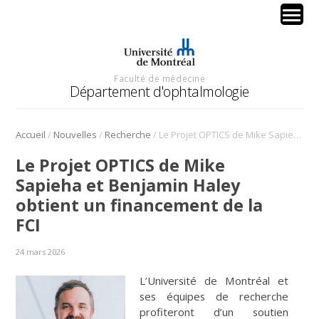
Faculté de médecine
Département d'ophtalmologie
/
/
/
Accueil
Nouvelles
Recherche
Le Projet OPTICS de Mike Sapieha et Benjamin Haley obtient un financement de la FCI
Le Projet OPTICS de Mike
Sapieha et Benjamin Haley
obtient un financement de la
FCI
24 mars 2026
L’Université de Montréal et
ses équipes de recherche
profiteront d’un soutien