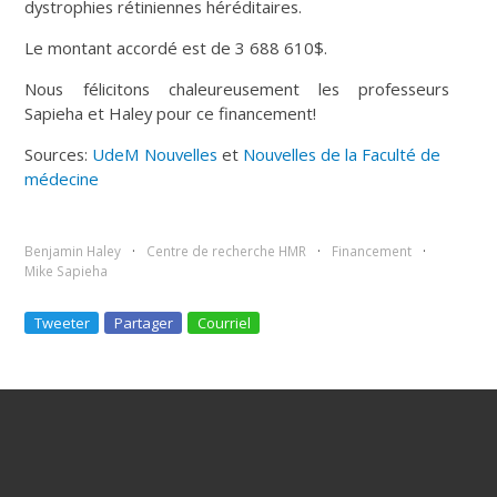
dystrophies rétiniennes héréditaires.
Le montant accordé est de 3 688 610$.
Nous félicitons chaleureusement les professeurs
Sapieha et Haley pour ce financement!
Sources:
UdeM Nouvelles
et
Nouvelles de la Faculté de
médecine
Benjamin Haley
Centre de recherche HMR
Financement
Mike Sapieha
Tweeter
Partager
Courriel