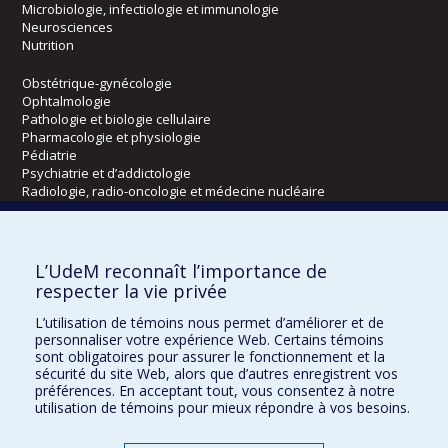
Microbiologie, infectiologie et immunologie
Neurosciences
Nutrition
Obstétrique-gynécologie
Ophtalmologie
Pathologie et biologie cellulaire
Pharmacologie et physiologie
Pédiatrie
Psychiatrie et d’addictologie
Radiologie, radio-oncologie et médecine nucléaire
Écoles
L’UdeM reconnaît l’importance de
Kinésiologie et des sciences de l’activité physique
respecter la vie privée
Orthophonie et audiologie
L’utilisation de témoins nous permet d’améliorer et de
Réadaptation
personnaliser votre expérience Web. Certains témoins
sont obligatoires pour assurer le fonctionnement et la
Directions
sécurité du site Web, alors que d’autres enregistrent vos
préférences. En acceptant tout, vous consentez à notre
DPC
utilisation de témoins pour mieux répondre à vos besoins.
CPASS
Éthique clinique