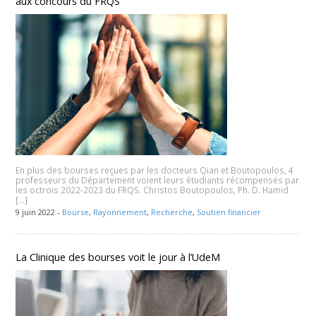
aux concours du FRQS
En plus des bourses reçues par les docteurs Qian et Boutopoulos, 4
professeurs du Département voient leurs étudiants récompensés par
les octrois 2022-2023 du FRQS. Christos Boutopoulos, Ph. D. Hamid
[…]
9 juin 2022 -
Bourse
,
Rayonnement
,
Recherche
,
Soutien financier
La Clinique des bourses voit le jour à l’UdeM