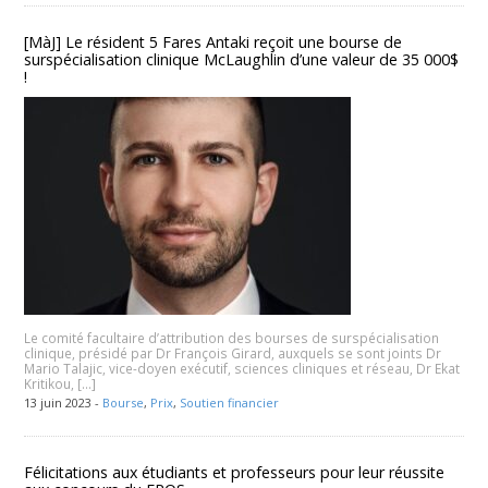
[MàJ] Le résident 5 Fares Antaki reçoit une bourse de
surspécialisation clinique McLaughlin d’une valeur de 35 000$
!
Le comité facultaire d’attribution des bourses de surspécialisation
clinique, présidé par Dr François Girard, auxquels se sont joints Dr
Mario Talajic, vice-doyen exécutif, sciences cliniques et réseau, Dr Ekat
Kritikou, […]
13 juin 2023 -
Bourse
,
Prix
,
Soutien financier
Félicitations aux étudiants et professeurs pour leur réussite