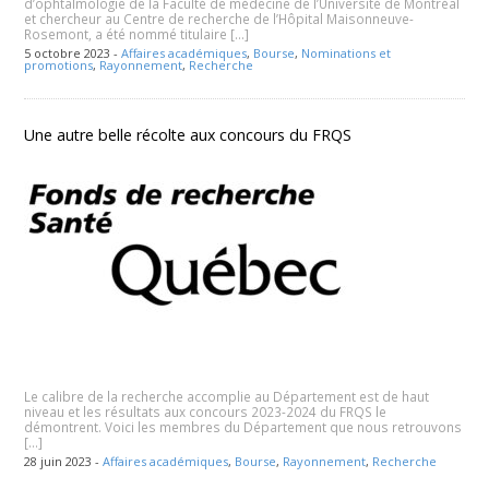
d’ophtalmologie de la Faculté de médecine de l’Université de Montréal
et chercheur au Centre de recherche de l’Hôpital Maisonneuve-
Rosemont, a été nommé titulaire […]
5 octobre 2023 -
Affaires académiques
,
Bourse
,
Nominations et
promotions
,
Rayonnement
,
Recherche
Une autre belle récolte aux concours du FRQS
Le calibre de la recherche accomplie au Département est de haut
niveau et les résultats aux concours 2023-2024 du FRQS le
démontrent. Voici les membres du Département que nous retrouvons
[…]
28 juin 2023 -
Affaires académiques
,
Bourse
,
Rayonnement
,
Recherche