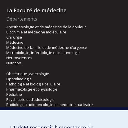
La Faculté de médecine
Départements
Anesthésiologie et de médecine de la douleur
Biochimie et médecine moléculaire
Chirurgie
Médecine
Médecine de famille et de médecine d’urgence
Microbiologie, infectiologie et immunologie
Neurosciences
Nutrition
Obstétrique-gynécologie
Ophtalmologie
Pathologie et biologie cellulaire
Pharmacologie et physiologie
Pédiatrie
Psychiatrie et d’addictologie
Radiologie, radio-oncologie et médecine nucléaire
Écoles
L’UdeM reconnaît l’importance de