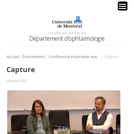
Faculté de médecine
Département d'ophtalmologie
/
/
/
Accueil
Événements
Conférence inspirante avec la Dre Lois E. H. Smith
Capture
Capture
24 août 2023