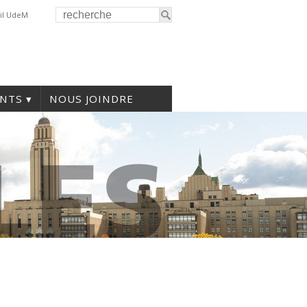
il UdeM
NTS
NOUS JOINDRE