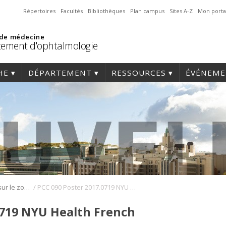
Répertoires
Facultés
Bibliothèques
Plan campus
Sites A-Z
Mon porta
 de médecine
ement d'ophtalmologie
HE
DÉPARTEMENT
RESSOURCES
ÉVÉNEME
/
Étude importante sur le zona touchant un œil
PCC 090 Poster 2017.0719 NYU Health French
0719 NYU Health French