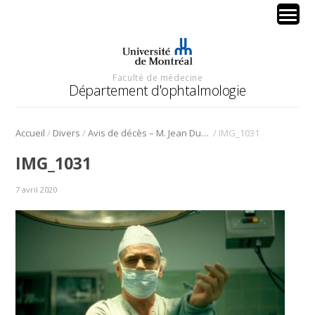
Faculté de médecine
Département d'ophtalmologie
/
/
/
Accueil
Divers
Avis de décès – M. Jean Dumas
IMG_1031
IMG_1031
7 avril 2020