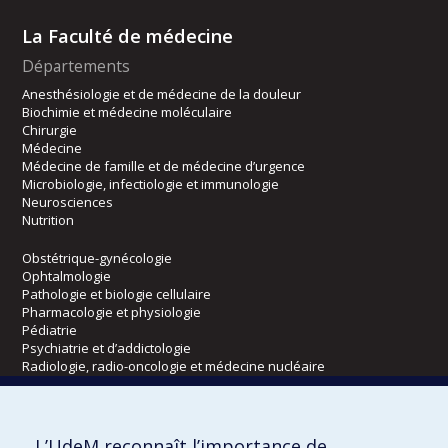
La Faculté de médecine
Départements
Anesthésiologie et de médecine de la douleur
Biochimie et médecine moléculaire
Chirurgie
Médecine
Médecine de famille et de médecine d’urgence
Microbiologie, infectiologie et immunologie
Neurosciences
Nutrition
Obstétrique-gynécologie
Ophtalmologie
Pathologie et biologie cellulaire
Pharmacologie et physiologie
Pédiatrie
Psychiatrie et d’addictologie
Radiologie, radio-oncologie et médecine nucléaire
Écoles
L’UdeM reconnaît l’importance de