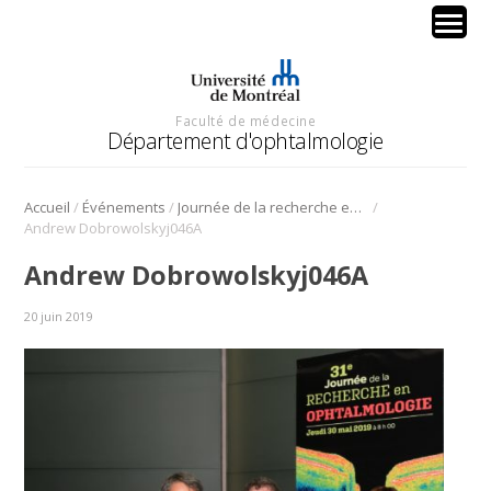
Faculté de médecine
Département d'ophtalmologie
/
/
/
Accueil
Événements
Journée de la recherche en ophtalmologie
Andrew Dobrowolskyj046A
Andrew Dobrowolskyj046A
20 juin 2019