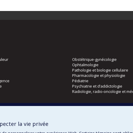
uleur
Obstétrique-gynécologie
Ophtalmologie
Pathologie et biologie cellulaire
Pharmacologie et physiologie
gence
Pédiatrie
ie
Psychiatrie et d’addictologie
Radiologie, radio-oncologie et mé
Directions
 physique
DPC
ecter la vie privée
CPASS
Éthique clinique