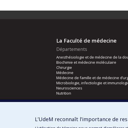
La Faculté de médecine
Départements
Anesthésiologie et de médecine de la do
Biochimie et médecine moléculaire
Chirurgie
Médecine
Médecine de famille et de médecine d’ur
Microbiologie, infectiologie et immunolog
Neurosciences
Nutrition
Écoles
Kinésiologie et des sciences de l’activité
L’UdeM reconnaît l’importance de resp
Orthophonie et audiologie
Réadaptation