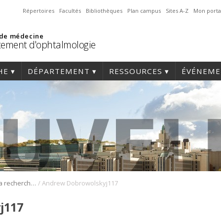
Répertoires
Facultés
Bibliothèques
Plan campus
Sites A-Z
Mon porta
 de médecine
ement d'ophtalmologie
HE
DÉPARTEMENT
RESSOURCES
ÉVÉNEME
/
29e Journée de la recherche en ophtalmologie de l’Université de Montréal
Andrew Dobrowolskyj117
j117