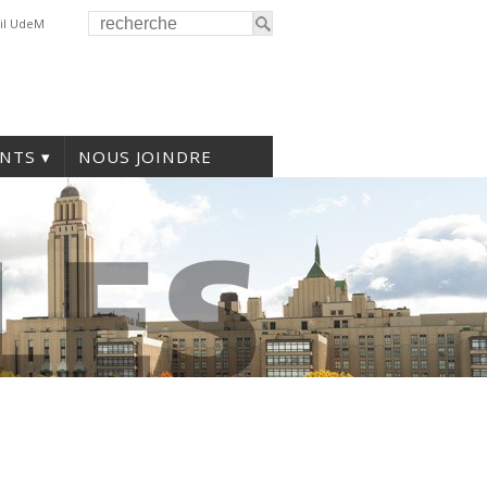
il UdeM
NTS
NOUS JOINDRE