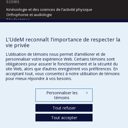
Écoles
Kinésiologie et des sciences de l’activité physique
Orthophonie et audiologie
Réadaptation
Directions
L’UdeM reconnaît l’importance de respecter la
DPC
vie privée
CPASS
Éthique clinique
L’utilisation de témoins nous permet d’améliorer et de
personnaliser votre expérience Web. Certains témoins sont
obligatoires pour assurer le fonctionnement et la sécurité du
site Web, alors que d’autres enregistrent vos préférences. En
acceptant tout, vous consentez à notre utilisation de témoins
pour mieux répondre à vos besoins.
Personnaliser les
>
témoins
Tout refuser
Confidentialité
Conditions d’utilisation
Paramètres des témoins
Tout accepter