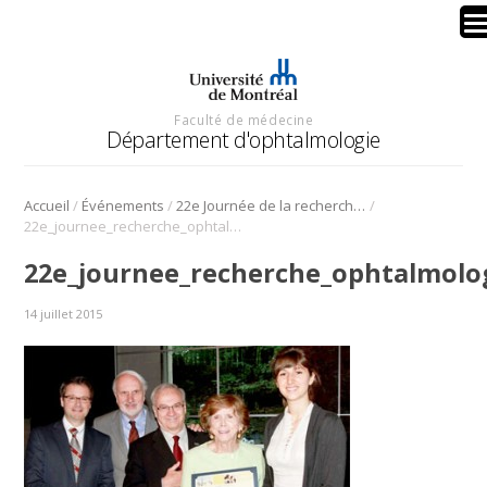
Faculté de médecine
Département d'ophtalmologie
/
/
/
Accueil
Événements
22e Journée de la recherche en ophtalmologie de l’UdeM
22e_journee_recherche_ophtalmologie
22e_journee_recherche_ophtalmolo
14 juillet 2015