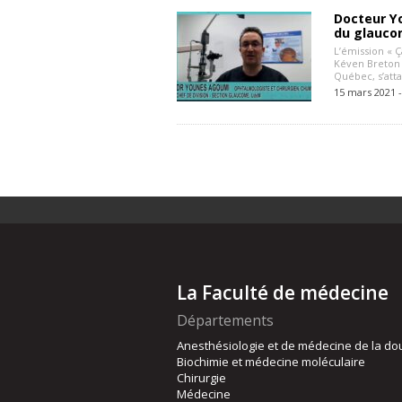
Docteur Y
du glauco
L’émission « 
Kéven Breton 
Québec, s’atta
15 mars 2021 
La Faculté de médecine
Départements
Anesthésiologie et de médecine de la do
Biochimie et médecine moléculaire
Chirurgie
Médecine