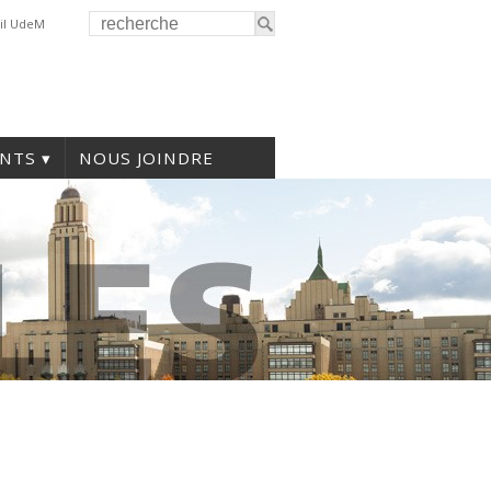
il UdeM
NTS
NOUS JOINDRE