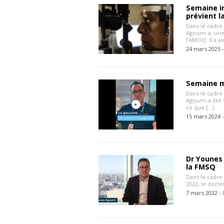
Semaine i
prévient l
Dans le cadre
Agoumi a, une
l’AMOQ. Il a ai
24 mars 2025 
Semaine m
Dans le cadre
Agoumi a été s
ce que […]
15 mars 2024 
Dr Younes
la FMSQ
Dans le cadre
2022, le doct
7 mars 2022 -