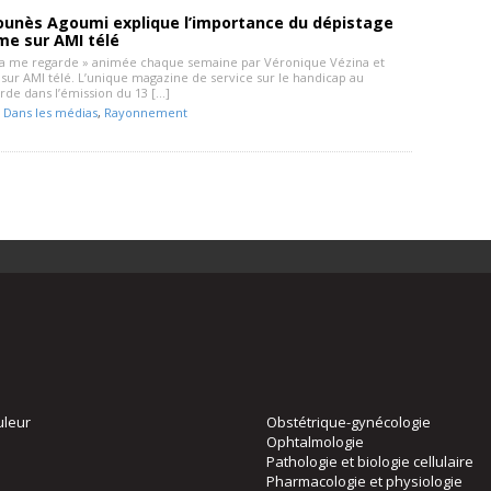
ounès Agoumi explique l’importance du dépistage
me sur AMI télé
Ça me regarde » animée chaque semaine par Véronique Vézina et
sur AMI télé. L’unique magazine de service sur le handicap au
rde dans l’émission du 13 […]
-
Dans les médias
,
Rayonnement
uleur
Obstétrique-gynécologie
Ophtalmologie
Pathologie et biologie cellulaire
Pharmacologie et physiologie