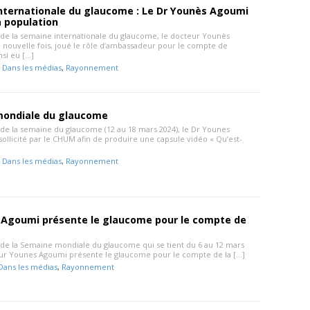
nternationale du glaucome : Le Dr Younès Agoumi
a population
 de la semaine internationale du glaucome, le docteur Younès
 nouvelle fois, joué le rôle d’ambassadeur pour le compte de
nsi eu […]
-
Dans les médias
,
Rayonnement
ondiale du glaucome
 de la semaine du glaucome (12 au 18 mars 2024), le Dr Younes
ollicité par le CHUM afin de produire une capsule vidéo « Qu’est-
-
Dans les médias
,
Rayonnement
 Agoumi présente le glaucome pour le compte de
 de la Semaine mondiale du glaucome qui se tient du 6 au 12 mars
eur Younes Agoumi présente le glaucome pour le compte de la […]
Dans les médias
,
Rayonnement