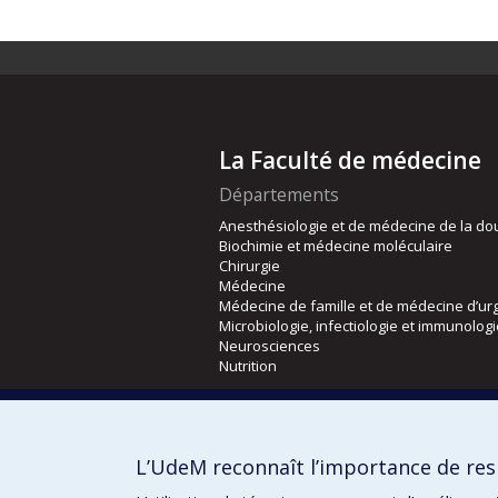
La Faculté de médecine
Départements
Anesthésiologie et de médecine de la do
Biochimie et médecine moléculaire
Chirurgie
Médecine
Médecine de famille et de médecine d’ur
Microbiologie, infectiologie et immunolog
Neurosciences
Nutrition
Écoles
Kinésiologie et des sciences de l’activité
L’UdeM reconnaît l’importance de resp
Orthophonie et audiologie
Réadaptation