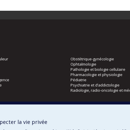
uleur
Obstétrique-gynécologie
Ophtalmologie
Pathologie et biologie cellulaire
Pharmacologie et physiologie
gence
Pédiatrie
ie
Psychiatrie et d’addictologie
Radiologie, radio-oncologie et mé
Directions
 physique
DPC
ecter la vie privée
CPASS
Éthique clinique