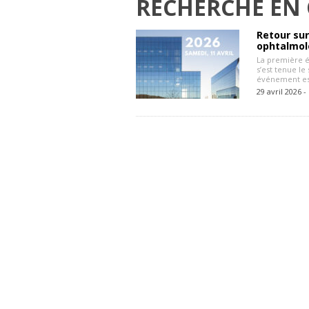
RECHERCHE EN
Retour sur
ophtalmol
La première é
s’est tenue le
événement est
29 avril 2026 -