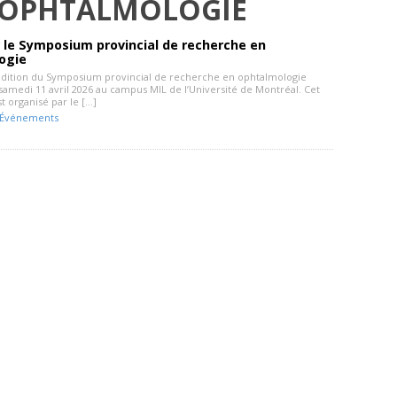
 OPHTALMOLOGIE
 le Symposium provincial de recherche en
ogie
dition du Symposium provincial de recherche en ophtalmologie
 samedi 11 avril 2026 au campus MIL de l’Université de Montréal. Cet
 organisé par le […]
Événements