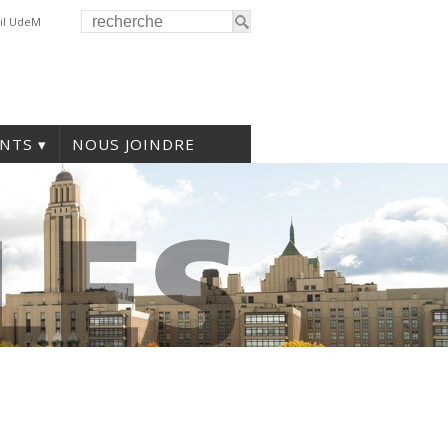
il UdeM
NTS
NOUS JOINDRE