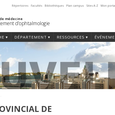
Répertoires
Facultés
Bibliothèques
Plan campus
Sites A-Z
Mon porta
 de médecine
ement d'ophtalmologie
HE
DÉPARTEMENT
RESSOURCES
ÉVÉNEME
herche en ophtalmologie
OVINCIAL DE