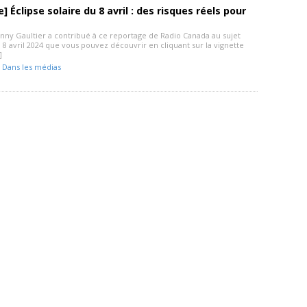
 Éclipse solaire du 8 avril : des risques réels pour
nny Gaultier a contribué à ce reportage de Radio Canada au sujet
u 8 avril 2024 que vous pouvez découvrir en cliquant sur la vignette
]
-
Dans les médias