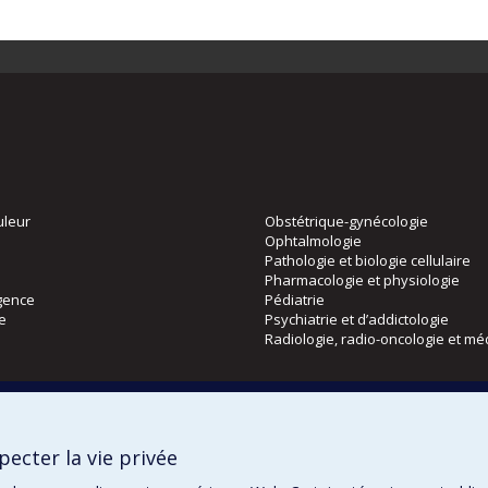
uleur
Obstétrique-gynécologie
Ophtalmologie
Pathologie et biologie cellulaire
Pharmacologie et physiologie
gence
Pédiatrie
ie
Psychiatrie et d’addictologie
Radiologie, radio-oncologie et mé
Directions
 physique
DPC
ecter la vie privée
CPASS
Éthique clinique