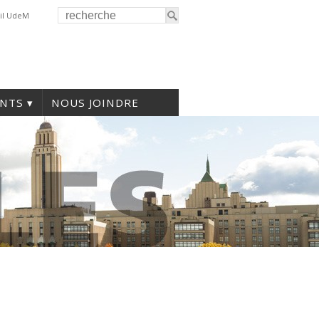
il UdeM
NTS
NOUS JOINDRE