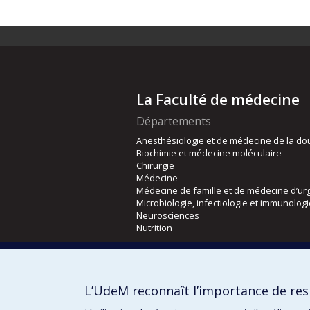
La Faculté de médecine
Départements
Anesthésiologie et de médecine de la do
Biochimie et médecine moléculaire
Chirurgie
Médecine
Médecine de famille et de médecine d’ur
Microbiologie, infectiologie et immunolog
Neurosciences
Nutrition
Écoles
Kinésiologie et des sciences de l’activité
L’UdeM reconnaît l’importance de resp
Orthophonie et audiologie
Réadaptation