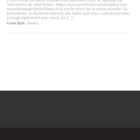
l’entremise de cette brève : https://usvi.umontreal.ca/nouvelles/une-
nouvelle/news/detail/News/mai-est-le-mois-de-la-sante-visuelle/ Sa
présidente, la docteure Marie-Josée Aubin que vous connaissez bien,
partage également avec nous, les […]
6 mai 2024 -
Divers