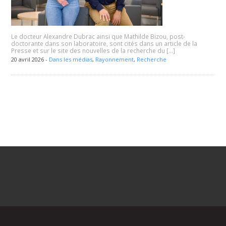
Le docteur Alexandre Dubrac ainsi que Mathilde Bizou, post-
doctorante dans son laboratoire, sont cités dans un article de la
Presse et sur le site des nouvelles de la recherche du […]
20 avril 2026 -
Dans les médias
,
Rayonnement
,
Recherche