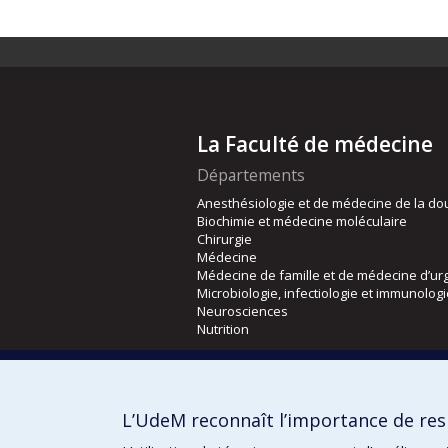
La Faculté de médecine
Départements
Anesthésiologie et de médecine de la do
Biochimie et médecine moléculaire
Chirurgie
Médecine
Médecine de famille et de médecine d’ur
Microbiologie, infectiologie et immunolog
Neurosciences
Nutrition
Écoles
Kinésiologie et des sciences de l’activité
L’UdeM reconnaît l’importance de resp
Orthophonie et audiologie
Réadaptation