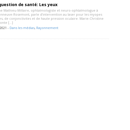
question de santé: Les yeux
ne Mathieu-Millaire, ophtalmologiste et neuro-ophtalmologue à
sonneuve-Rosemont, parle d’intervention au laser pour les myopes
es, de conjonctivites et de haute pression oculaire. Marie-Christine
conte […]
2021 -
Dans les médias
,
Rayonnement