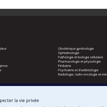
uleur
Obstétrique-gynécologie
Ophtalmologie
Pathologie et biologie cellulaire
Pharmacologie et physiologie
gence
Pédiatrie
ie
Psychiatrie et d’addictologie
Radiologie, radio-oncologie et mé
Directions
 physique
DPC
ecter la vie privée
CPASS
Éthique clinique