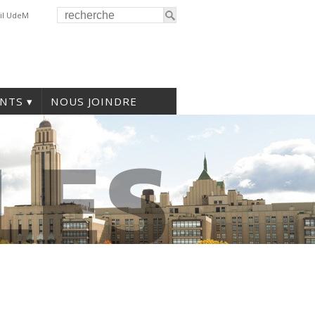
il UdeM
NTS
NOUS JOINDRE