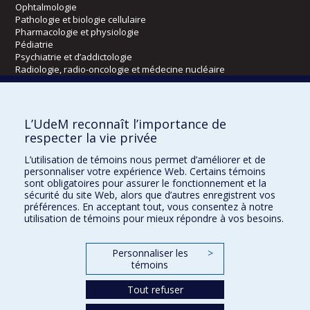
Ophtalmologie
Pathologie et biologie cellulaire
Pharmacologie et physiologie
Pédiatrie
Psychiatrie et d’addictologie
Radiologie, radio-oncologie et médecine nucléaire
Écoles
L’UdeM reconnaît l’importance de
Kinésiologie et des sciences de l’activité physique
respecter la vie privée
Orthophonie et audiologie
L’utilisation de témoins nous permet d’améliorer et de
Réadaptation
personnaliser votre expérience Web. Certains témoins
sont obligatoires pour assurer le fonctionnement et la
Directions
sécurité du site Web, alors que d’autres enregistrent vos
préférences. En acceptant tout, vous consentez à notre
DPC
utilisation de témoins pour mieux répondre à vos besoins.
CPASS
Éthique clinique
Personnaliser les
>
témoins
Tout refuser