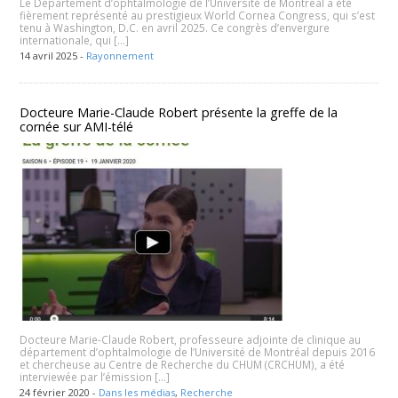
Le Département d’ophtalmologie de l’Université de Montréal a été
fièrement représenté au prestigieux World Cornea Congress, qui s’est
tenu à Washington, D.C. en avril 2025. Ce congrès d’envergure
internationale, qui […]
14 avril 2025 -
Rayonnement
Docteure Marie-Claude Robert présente la greffe de la
cornée sur AMI-télé
Docteure Marie-Claude Robert, professeure adjointe de clinique au
département d’ophtalmologie de l’Université de Montréal depuis 2016
et chercheuse au Centre de Recherche du CHUM (CRCHUM), a été
interviewée par l’émission […]
24 février 2020 -
Dans les médias
,
Recherche