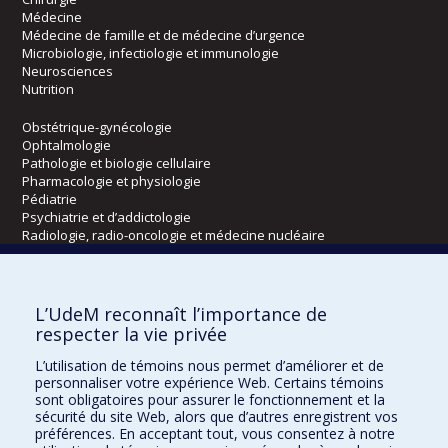
Médecine
Médecine de famille et de médecine d’urgence
Microbiologie, infectiologie et immunologie
Neurosciences
Nutrition
Obstétrique-gynécologie
Ophtalmologie
Pathologie et biologie cellulaire
Pharmacologie et physiologie
Pédiatrie
Psychiatrie et d’addictologie
Radiologie, radio-oncologie et médecine nucléaire
Écoles
L’UdeM reconnaît l’importance de
Kinésiologie et des sciences de l’activité physique
respecter la vie privée
Orthophonie et audiologie
L’utilisation de témoins nous permet d’améliorer et de
Réadaptation
personnaliser votre expérience Web. Certains témoins
sont obligatoires pour assurer le fonctionnement et la
Directions
sécurité du site Web, alors que d’autres enregistrent vos
préférences. En acceptant tout, vous consentez à notre
DPC