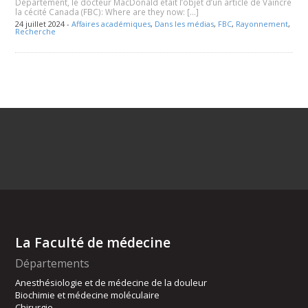
Département, le docteur MacDonald était l’objet d’un article de Vaincre
la cécité Canada (FBC): Where are they now: […]
24 juillet 2024 -
Affaires académiques
,
Dans les médias
,
FBC
,
Rayonnement
,
Recherche
La Faculté de médecine
Départements
Anesthésiologie et de médecine de la douleur
Biochimie et médecine moléculaire
Chirurgie