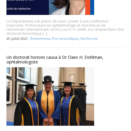
Le Département a le plaisir de vous convier à une conférence
inspirante. Professeure en ophtalmologie et chercheuse de
renommée internationale, la Dre Lois E. H. Smith, est récipiendaire d’un
doctorat honorifique […]
20 juillet 2023 -
Événements
,
Prix honorifiques
,
Recherche
Un doctorat honoris causa à Dr Claes H. Dohlman,
ophtalmologiste