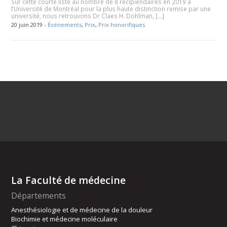
Sur cette courte liste au nombre de 8 récipiendaires en 2019 à
l’Université de Montréal pour la plus haute distinction remise par une
université, nous retrouvons Dr Claes H. Dohlman, […]
20 juin 2019 -
Événements
,
Prix
,
Prix honorifiques
La Faculté de médecine
Départements
Anesthésiologie et de médecine de la douleur
Biochimie et médecine moléculaire