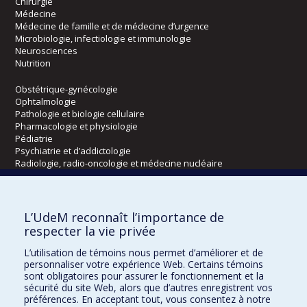
Chirurgie
Médecine
Médecine de famille et de médecine d’urgence
Microbiologie, infectiologie et immunologie
Neurosciences
Nutrition
Obstétrique-gynécologie
Ophtalmologie
Pathologie et biologie cellulaire
Pharmacologie et physiologie
Pédiatrie
Psychiatrie et d’addictologie
Radiologie, radio-oncologie et médecine nucléaire
Écoles
L’UdeM reconnaît l’importance de
Kinésiologie et des sciences de l’activité physique
respecter la vie privée
Orthophonie et audiologie
L’utilisation de témoins nous permet d’améliorer et de
Réadaptation
personnaliser votre expérience Web. Certains témoins
sont obligatoires pour assurer le fonctionnement et la
Directions
sécurité du site Web, alors que d’autres enregistrent vos
préférences. En acceptant tout, vous consentez à notre
DPC