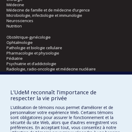
Médecine
Médecine de famille et de médecine d’urgence
Microbiologie, infectiologie et immunologie
Neurosciences
Nutrition
Obstétrique-gynécologie
Ophtalmologie
Pathologie et biologie cellulaire
Pharmacologie et physiologie
Pédiatrie
Psychiatrie et d’addictologie
Radiologie, radio-oncologie et médecine nucléaire
Écoles
L’UdeM reconnaît l’importance de
Kinésiologie et des sciences de l’activité physique
respecter la vie privée
Orthophonie et audiologie
L’utilisation de témoins nous permet d’améliorer et de
Réadaptation
personnaliser votre expérience Web. Certains témoins
sont obligatoires pour assurer le fonctionnement et la
Directions
sécurité du site Web, alors que d’autres enregistrent vos
préférences. En acceptant tout, vous consentez à notre
DPC