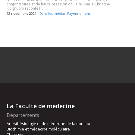
conjonctivites et de haute pression oculaire. Marie-Christine
Ricignuolo raconte […]
12 novembre 2021 -
Dans les médias
,
Rayonnement
La Faculté de médecine
Départements
Anesthésiologie et de médecine de la douleur
Biochimie et médecine moléculaire
Chirurgie