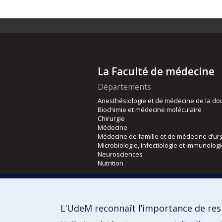
La Faculté de médecine
Départements
Anesthésiologie et de médecine de la do
Biochimie et médecine moléculaire
Chirurgie
Médecine
Médecine de famille et de médecine d’ur
Microbiologie, infectiologie et immunolog
Neurosciences
Nutrition
Écoles
Kinésiologie et des sciences de l’activité
L’UdeM reconnaît l’importance de resp
Orthophonie et audiologie
Réadaptation