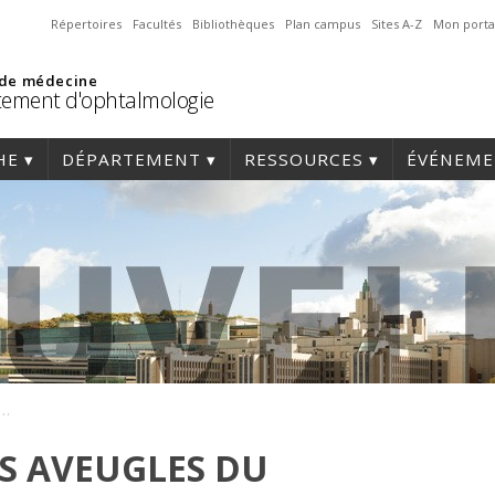
Répertoires
Facultés
Bibliothèques
Plan campus
Sites A-Z
Mon porta
 de médecine
ement d'ophtalmologie
HE
DÉPARTEMENT
RESSOURCES
ÉVÉNEME
tion des Aveugles du Québec
S AVEUGLES DU