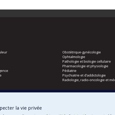
uleur
Obstétrique-gynécologie
Ophtalmologie
Pathologie et biologie cellulaire
Pharmacologie et physiologie
gence
Pédiatrie
ie
Psychiatrie et d’addictologie
Radiologie, radio-oncologie et mé
Directions
 physique
DPC
ecter la vie privée
CPASS
Éthique clinique