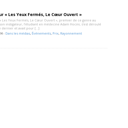
ur « Les Yeux Fermés, Le Cœur Ouvert »
 Les Yeux Fermés, Le Cœur Ouvert », premier de ce genre au
son instigateur, l’étudiant en médecine Adam Hocini, s’est déroulé
 dernier et avait pour […]
24 -
Dans les médias
,
Événements
,
Prix
,
Rayonnement