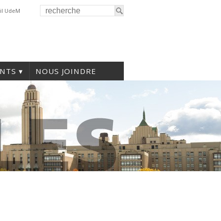
il UdeM
NTS
NOUS JOINDRE