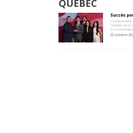
QUÉBEC
Succès po
L’événement «
Canada selon 
le 4 novembre
22 octobre 20