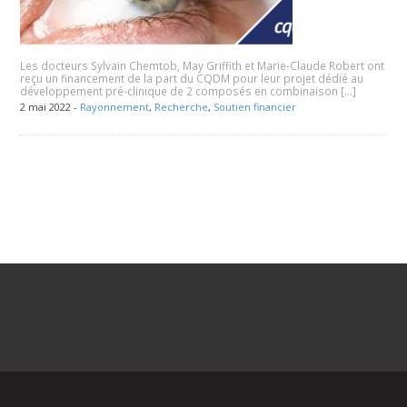
Les docteurs Sylvain Chemtob, May Griffith et Marie-Claude Robert ont
reçu un financement de la part du CQDM pour leur projet dédié au
développement pré-clinique de 2 composés en combinaison […]
2 mai 2022 -
Rayonnement
,
Recherche
,
Soutien financier