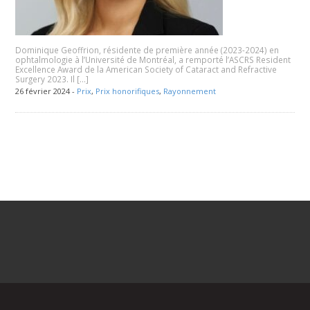
Dominique Geoffrion, résidente de première année (2023-2024) en
ophtalmologie à l’Université de Montréal, a remporté l’ASCRS Resident
Excellence Award de la American Society of Cataract and Refractive
Surgery 2023. Il […]
26 février 2024 -
Prix
,
Prix honorifiques
,
Rayonnement