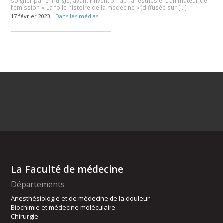
soigner par chirurgie, avant l’invention de l’anesthésie. L’animateur de
l’émission « La folle histoire de la médecine » (diffusée sur […]
17 février 2023 -
Dans les médias
La Faculté de médecine
Départements
Anesthésiologie et de médecine de la douleur
Biochimie et médecine moléculaire
Chirurgie