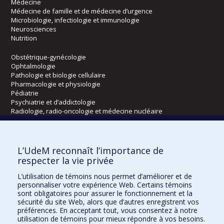
Médecine
Médecine de famille et de médecine d’urgence
Microbiologie, infectiologie et immunologie
Neurosciences
Nutrition
Obstétrique-gynécologie
Ophtalmologie
Pathologie et biologie cellulaire
Pharmacologie et physiologie
Pédiatrie
Psychiatrie et d’addictologie
Radiologie, radio-oncologie et médecine nucléaire
Écoles
L’UdeM reconnaît l’importance de
Kinésiologie et des sciences de l’activité physique
respecter la vie privée
Orthophonie et audiologie
L’utilisation de témoins nous permet d’améliorer et de
Réadaptation
personnaliser votre expérience Web. Certains témoins
sont obligatoires pour assurer le fonctionnement et la
Directions
sécurité du site Web, alors que d’autres enregistrent vos
préférences. En acceptant tout, vous consentez à notre
DPC
utilisation de témoins pour mieux répondre à vos besoins.
CPASS