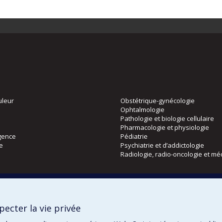
uleur
Obstétrique-gynécologie
Ophtalmologie
Pathologie et biologie cellulaire
Pharmacologie et physiologie
gence
Pédiatrie
ie
Psychiatrie et d’addictologie
Radiologie, radio-oncologie et mé
Directions
 physique
DPC
ecter la vie privée
CPASS
Éthique clinique