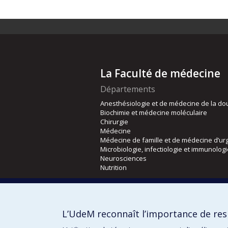
La Faculté de médecine
Départements
Anesthésiologie et de médecine de la do
Biochimie et médecine moléculaire
Chirurgie
Médecine
Médecine de famille et de médecine d’ur
Microbiologie, infectiologie et immunolog
Neurosciences
Nutrition
Écoles
Kinésiologie et des sciences de l’activité
L’UdeM reconnaît l’importance de resp
Orthophonie et audiologie
Réadaptation