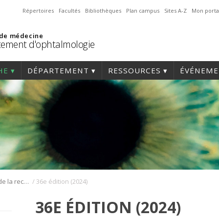
Répertoires
Facultés
Bibliothèques
Plan campus
Sites A-Z
Mon porta
 de médecine
ement d'ophtalmologie
HE
DÉPARTEMENT
RESSOURCES
ÉVÉNEME
/
Journée annuelle de la recherche en ophtalmologie de l’Université de Montréal
36e édition (2024)
36E ÉDITION (2024)